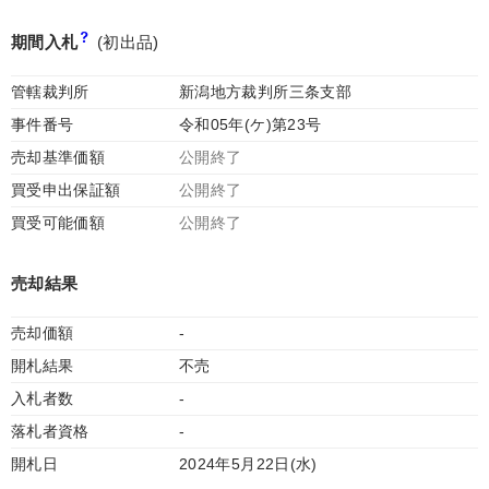
期間入札
(初出品)
管轄裁判所
新潟地方裁判所三条支部
事件番号
令和05年(ケ)第23号
売却基準価額
公開終了
買受申出保証額
公開終了
買受可能価額
公開終了
売却結果
売却価額
-
開札結果
不売
入札者数
-
落札者資格
-
開札日
2024年5月22日(水)