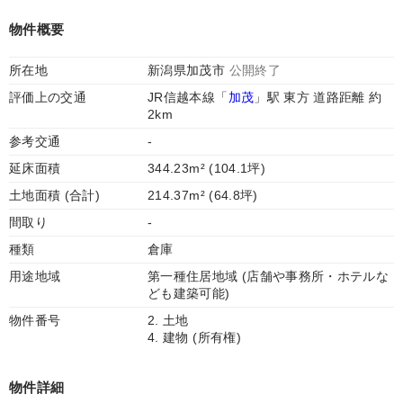
物件概要
所在地
新潟県加茂市
公開終了
評価上の交通
JR信越本線「
加茂
」駅 東方 道路距離 約
2km
参考交通
-
延床面積
344.23m² (104.1坪)
土地面積 (合計)
214.37m² (64.8坪)
間取り
-
種類
倉庫
用途地域
第一種住居地域 (店舗や事務所・ホテルな
ども建築可能)
物件番号
2. 土地
4. 建物 (所有権)
物件詳細