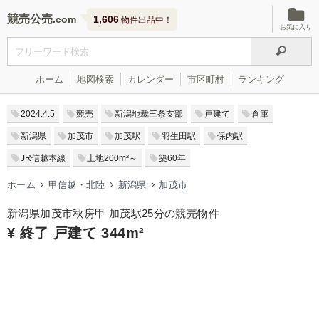
競売公売
1,606
物件出品中！
お気に入り
ホーム
地図検索
カレンダー
市区町村
ランキング
2024.4.5
競売
新潟地裁三条支部
戸建て
倉庫
新潟県
加茂市
加茂駅
羽生田駅
保内駅
JR信越本線
土地200m²～
築60年
ホーム
甲信越・北陸
新潟県
加茂市
新潟県加茂市秋房甲 加茂駅25分の競売物件
¥ 終了 戸建て 344m²