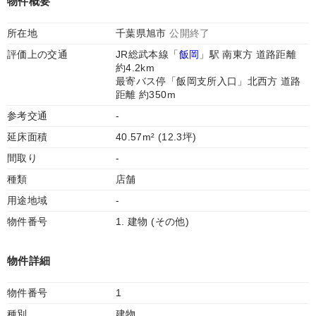
物件概要
所在地
千葉県旭市
公開終了
評価上の交通
JR総武本線「
飯岡
」駅 南東方 道路距離
約4.2km
最寄バス停「飯岡支所入口」北西方 道路
距離 約350m
参考交通
-
延床面積
40.57m² (12.3坪)
間取り
-
種類
店舗
用途地域
-
物件番号
1. 建物 (その他)
物件詳細
物件番号
1
種別
建物