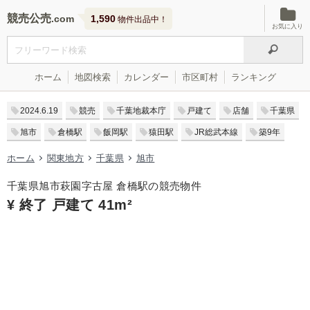
競売公売
1,590
物件出品中！
お気に入り
ホーム
地図検索
カレンダー
市区町村
ランキング
2024.6.19
競売
千葉地裁本庁
戸建て
店舗
千葉県
旭市
倉橋駅
飯岡駅
猿田駅
JR総武本線
築9年
ホーム
関東地方
千葉県
旭市
千葉県旭市萩園字古屋 倉橋駅の競売物件
¥ 終了 戸建て 41m²