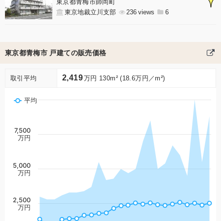
東京都青梅市師岡町
東京地裁立川支部
236
6
東京都青梅市 戸建ての販売価格
2,419
取引平均
万円 130m² (18.6万円／m²)
平均
7,500
万円
5,000
万円
2,500
万円