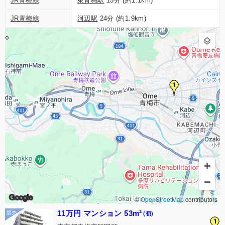
JR青梅線
東青梅駅
15分 (約1.1km)
JR青梅線
河辺駅
24分 (約1.9km)
1
+
−
Google
©
OpenStreetMap
contributors
11万円 マンション 53m²
(初)
1