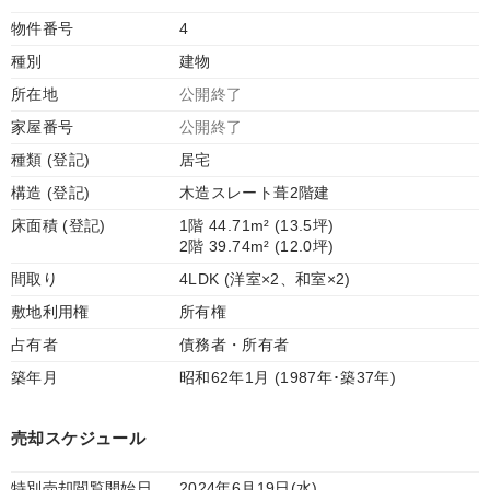
物件番号
4
種別
建物
所在地
公開終了
家屋番号
公開終了
種類 (登記)
居宅
構造 (登記)
木造スレート葺2階建
床面積 (登記)
1階 44.71m² (13.5坪)
2階 39.74m² (12.0坪)
間取り
4LDK (洋室×2、和室×2)
敷地利用権
所有権
占有者
債務者・所有者
築年月
昭和62年1月 (1987年･築37年)
売却スケジュール
特別売却閲覧開始日
2024年6月19日(水)