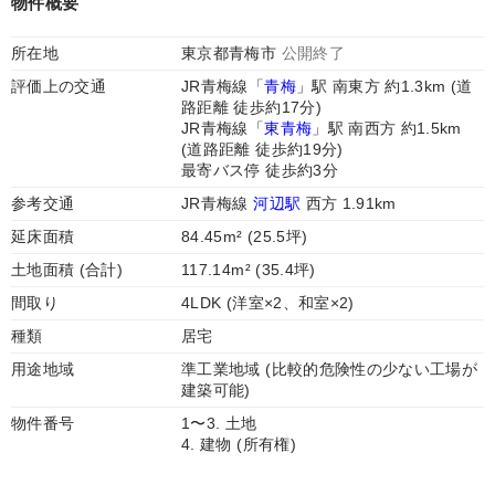
物件概要
所在地
東京都青梅市
公開終了
評価上の交通
JR青梅線「
青梅
」駅 南東方 約1.3km (道
路距離 徒歩約17分)
JR青梅線「
東青梅
」駅 南西方 約1.5km
(道路距離 徒歩約19分)
最寄バス停 徒歩約3分
参考交通
JR青梅線
河辺駅
西方 1.91km
延床面積
84.45m² (25.5坪)
土地面積 (合計)
117.14m² (35.4坪)
間取り
4LDK (洋室×2、和室×2)
種類
居宅
用途地域
準工業地域 (比較的危険性の少ない工場が
建築可能)
物件番号
1〜3. 土地
4. 建物 (所有権)