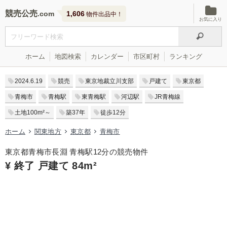
競売公売
1,606
物件出品中！
お気に入り
ホーム
地図検索
カレンダー
市区町村
ランキング
2024.6.19
競売
東京地裁立川支部
戸建て
東京都
青梅市
青梅駅
東青梅駅
河辺駅
JR青梅線
土地100m²～
築37年
徒歩12分
ホーム
関東地方
東京都
青梅市
東京都青梅市長淵 青梅駅12分の競売物件
¥ 終了 戸建て 84m²