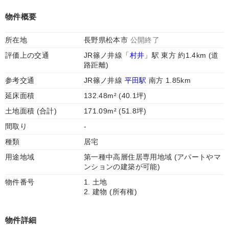
物件概要
所在地
長野県松本市
公開終了
評価上の交通
JR篠ノ井線「
村井
」駅 東方 約1.4km (道
路距離)
参考交通
JR篠ノ井線
平田駅
南方 1.85km
延床面積
132.48m² (40.1坪)
土地面積 (合計)
171.09m² (51.8坪)
間取り
-
種類
居宅
用途地域
第一種中高層住居専用地域 (アパートやマ
ンションの建築が可能)
物件番号
1. 土地
2. 建物 (所有権)
物件詳細