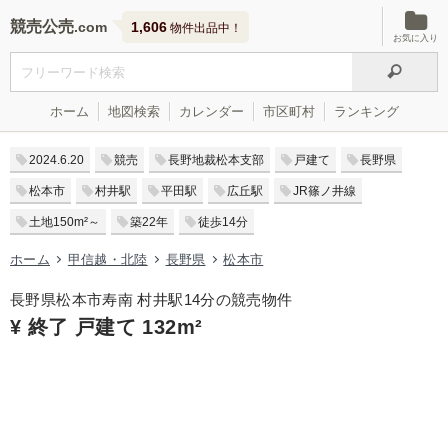
競売公売
1,606
物件出品中！
お気に入り
ホーム
地図検索
カレンダー
市区町村
ランキング
2024.6.20
競売
長野地裁松本支部
戸建て
長野県
松本市
村井駅
平田駅
広丘駅
JR篠ノ井線
土地150m²～
築22年
徒歩14分
ホーム
甲信越・北陸
長野県
松本市
長野県松本市寿南 村井駅14分の競売物件
¥ 終了 戸建て 132m²