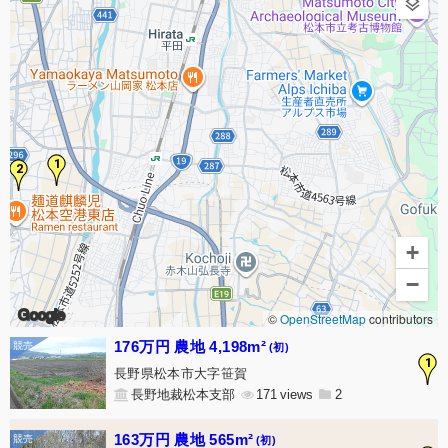
1
2
+
−
Google
©
OpenStreetMap
contributors
176万円 農地 4,198m²
(初)
1
長野県松本市大字笹賀
長野地裁松本支部
171
2
163万円 農地 565m²
(初)