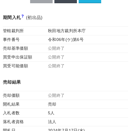
期間入札
(初出品)
管轄裁判所
秋田地方裁判所本庁
事件番号
令和06年(ケ)第6号
売却基準価額
公開終了
買受申出保証額
公開終了
買受可能価額
公開終了
売却結果
売却価額
公開終了
開札結果
売却
入札者数
5人
落札者資格
法人
開札日
2024年7月17日(水)