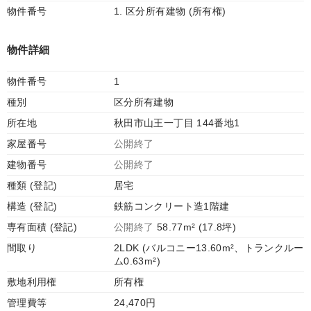
物件番号
1. 区分所有建物 (所有権)
物件詳細
物件番号
1
種別
区分所有建物
所在地
秋田市山王一丁目 144番地1
家屋番号
公開終了
建物番号
公開終了
種類 (登記)
居宅
構造 (登記)
鉄筋コンクリート造1階建
専有面積 (登記)
公開終了
58.77m² (17.8坪)
間取り
2LDK (バルコニー13.60m²、トランクルー
ム0.63m²)
敷地利用権
所有権
管理費等
24,470円