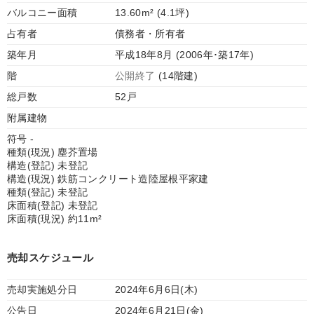
バルコニー面積
13.60m² (4.1坪)
占有者
債務者・所有者
築年月
平成18年8月 (2006年･築17年)
階
公開終了
(14階建)
総戸数
52戸
附属建物
符号 -
種類(現況) 塵芥置場
構造(登記) 未登記
構造(現況) 鉄筋コンクリート造陸屋根平家建
種類(登記) 未登記
床面積(登記) 未登記
床面積(現況) 約11m²
売却スケジュール
売却実施処分日
2024年6月6日(木)
公告日
2024年6月21日(金)