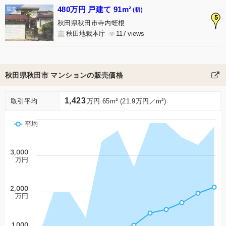
480万円 戸建て 91m²
(初)
5
秋田県秋田市寺内蛭根
秋田地裁本庁
117
秋田県秋田市 マンションの販売価格
1,423
取引平均
万円 65m² (21.9万円／m²)
平均
3,000
万円
2,000
万円
1,000