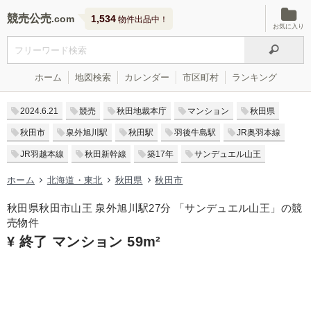
競売公売
1,534
物件出品中！
お気に入り
ホーム
地図検索
カレンダー
市区町村
ランキング
2024.6.21
競売
秋田地裁本庁
マンション
秋田県
秋田市
泉外旭川駅
秋田駅
羽後牛島駅
JR奥羽本線
JR羽越本線
秋田新幹線
築17年
サンデュエル山王
ホーム
北海道・東北
秋田県
秋田市
秋田県秋田市山王 泉外旭川駅27分 「サンデュエル山王」の競
売物件
¥ 終了 マンション 59m²