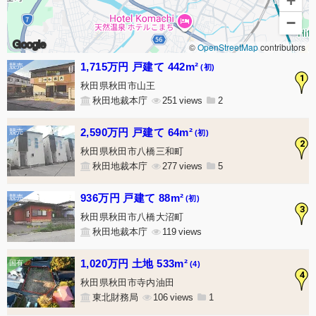
+
−
Google
©
OpenStreetMap
contributors
1,715万円 戸建て 442m²
(初)
1
秋田県秋田市山王
秋田地裁本庁
251
2
2,590万円 戸建て 64m²
(初)
2
秋田県秋田市八橋三和町
秋田地裁本庁
277
5
936万円 戸建て 88m²
(初)
3
秋田県秋田市八橋大沼町
秋田地裁本庁
119
1,020万円 土地 533m²
(4)
4
秋田県秋田市寺内油田
東北財務局
106
1