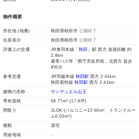
物件概要
所在地 (地番)
秋田県秋田市
公開終了
住居表示
秋田県秋田市
公開終了
評価上の交通
JR奥羽本線「
秋田
」駅 西方 道路距離 約
2.8km
最寄バス停「県庁市役所前」北西方 徒歩
約5分
参考交通
JR羽越本線
秋田駅
西方 2.41km
秋田新幹線
秋田駅
西方 2.41km
建物の名称
サンデュエル山王
専有面積
58.77m² (17.8坪)
間取り
2LDK (バルコニー13.60m²、トランクルー
ム0.63m²)
種類
居宅
用途地域
-