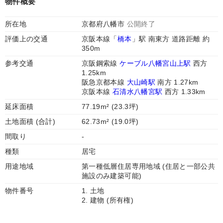
物件概要
所在地
京都府八幡市
公開終了
評価上の交通
京阪本線「
橋本
」駅 南東方 道路距離 約
350m
参考交通
京阪鋼索線
ケーブル八幡宮山上駅
西方
1.25km
阪急京都本線
大山崎駅
南方 1.27km
京阪本線
石清水八幡宮駅
西方 1.33km
延床面積
77.19m² (23.3坪)
土地面積 (合計)
62.73m² (19.0坪)
間取り
-
種類
居宅
用途地域
第一種低層住居専用地域 (住居と一部公共
施設のみ建築可能)
物件番号
1. 土地
2. 建物 (所有権)