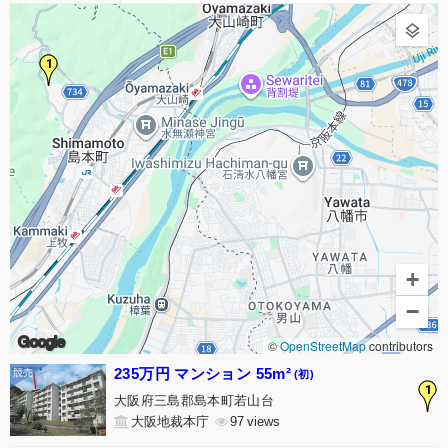
1
+
−
Google
©
OpenStreetMap
contributors
235万円 マンション 55m²
(初)
1
大阪府三島郡島本町若山台
大阪地裁本庁
97