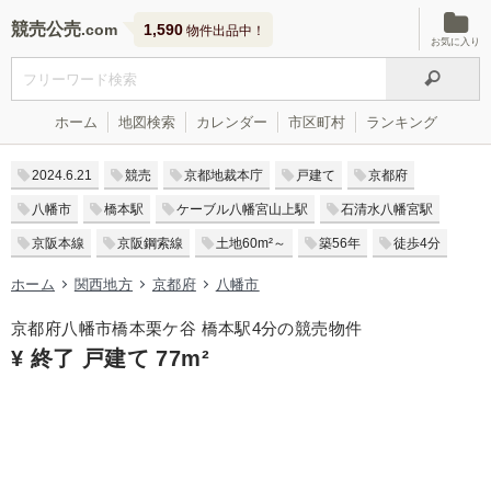
競売公売
1,590
物件出品中！
お気に入り
ホーム
地図検索
カレンダー
市区町村
ランキング
2024.6.21
競売
京都地裁本庁
戸建て
京都府
八幡市
橋本駅
ケーブル八幡宮山上駅
石清水八幡宮駅
京阪本線
京阪鋼索線
土地60m²～
築56年
徒歩4分
ホーム
関西地方
京都府
八幡市
京都府八幡市橋本栗ケ谷 橋本駅4分の競売物件
¥ 終了 戸建て 77m²