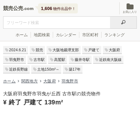
競売公売
1,606
物件出品中！
お気に入り
ホーム
地図検索
カレンダー
市区町村
ランキング
2024.6.21
競売
大阪地裁堺支部
戸建て
大阪府
羽曳野市
古市駅
高鷲駅
藤井寺駅
近鉄南大阪線
近鉄長野線
土地150m²～
築17年
ホーム
関西地方
大阪府
羽曳野市
大阪府羽曳野市羽曳が丘西 古市駅の競売物件
¥ 終了 戸建て 139m²