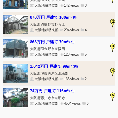
大阪地裁堺支部
142
3
870万円 戸建て 100m²
(初)
2
大阪府羽曳野市野々上
大阪地裁堺支部
294
4
863万円 戸建て 79m²
(初)
3
大阪府羽曳野市東阪田
大阪地裁堺支部
128
5
1,042万円 戸建て 99m²
(初)
4
大阪府堺市美原区北余部
大阪地裁堺支部
133
2
74万円 戸建て 116m²
(初)
5
大阪府藤井寺市道明寺
大阪地裁堺支部
4504
6