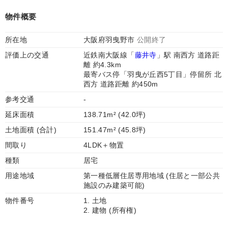
物件概要
所在地
大阪府羽曳野市
公開終了
評価上の交通
近鉄南大阪線「
藤井寺
」駅 南西方 道路距
離 約4.3km
最寄バス停「羽曳が丘西5丁目」停留所 北
西方 道路距離 約450m
参考交通
-
延床面積
138.71m² (42.0坪)
土地面積 (合計)
151.47m² (45.8坪)
間取り
4LDK＋物置
種類
居宅
用途地域
第一種低層住居専用地域 (住居と一部公共
施設のみ建築可能)
物件番号
1. 土地
2. 建物 (所有権)