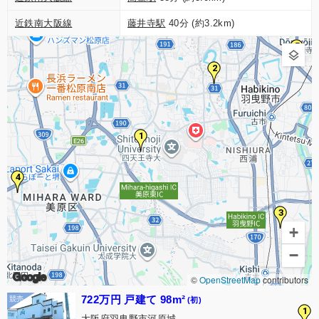
近鉄南大阪線
藤井寺駅
40分 (約3.2km)
5
2
1
4
3
+
−
Google
©
OpenStreetMap
contributors
722万円 戸建て 98m²
(初)
1
大阪府羽曳野市河原城