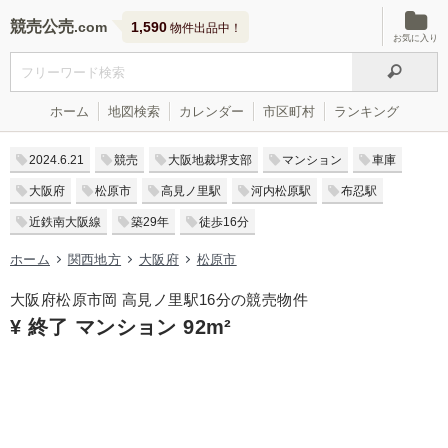
競売公売
1,590
物件出品中！
お気に入り
ホーム
地図検索
カレンダー
市区町村
ランキング
2024.6.21
競売
大阪地裁堺支部
マンション
車庫
大阪府
松原市
高見ノ里駅
河内松原駅
布忍駅
近鉄南大阪線
築29年
徒歩16分
ホーム
関西地方
大阪府
松原市
大阪府松原市岡 高見ノ里駅16分の競売物件
¥ 終了 マンション 92m²