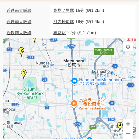
近鉄南大阪線
高見ノ里駅
16分 (約1.2km)
近鉄南大阪線
河内松原駅
18分 (約1.4km)
近鉄南大阪線
布忍駅
22分 (約1.7km)
3
2
1
+
4
−