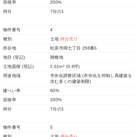
容積率
200%
持分
7分の1
物件番号
4
種別
土地
持分売り
所在地
松原市岡七丁目 298番5
地目 (登記)
雑種地
土地面積 (登記)
2.61m² (0.8坪)
用途地域
市街化調整区域 (市街化を抑制し再建築を
含む多くの建築制限)
建ぺい率
60%
容積率
200%
持分
7分の1
物件番号
5
種別
土地
持分売り