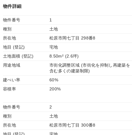
物件詳細
物件番号
1
種別
土地
所在地
松原市岡七丁目 298番8
地目 (登記)
宅地
土地面積 (登記)
8.50m² (2.6坪)
用途地域
市街化調整区域 (市街化を抑制し再建築を
含む多くの建築制限)
建ぺい率
60%
容積率
200%
物件番号
2
種別
土地
所在地
松原市岡七丁目 300番8
地目 (登記)
宅地