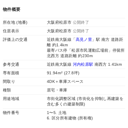
物件概要
所在地 (地番)
大阪府松原市
公開終了
住居表示
大阪府松原市
公開終了
評価上の交通
近鉄南大阪線「
高見ノ里
」駅 南方 道路距
離 約1.4km
最寄バス停「松原市民運動広場前」停留所
北西方 道路距離 約230m
参考交通
近鉄南大阪線
河内松原駅
南西方 1.41km
専有面積
91.94m² (27.8坪)
間取り
4DK＋車庫スペース
種類
居宅・車庫
用途地域
市街化調整区域 (市街化を抑制し再建築を
含む多くの建築制限)
物件番号
1〜5. 土地
6. 区分所有建物 (所有権)