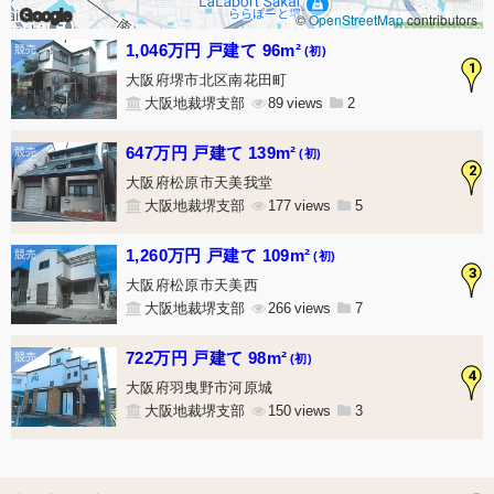
Google
©
OpenStreetMap
contributors
1,046万円 戸建て 96m²
(初)
1
大阪府堺市北区南花田町
大阪地裁堺支部
89
2
647万円 戸建て 139m²
(初)
2
大阪府松原市天美我堂
大阪地裁堺支部
177
5
1,260万円 戸建て 109m²
(初)
3
大阪府松原市天美西
大阪地裁堺支部
266
7
722万円 戸建て 98m²
(初)
4
大阪府羽曳野市河原城
大阪地裁堺支部
150
3