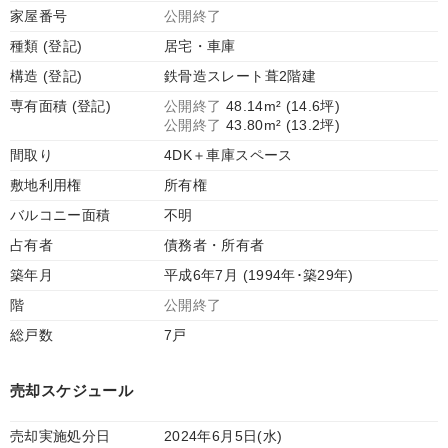
家屋番号
公開終了
種類 (登記)
居宅・車庫
構造 (登記)
鉄骨造スレート葺2階建
専有面積 (登記)
公開終了
48.14m² (14.6坪)
公開終了
43.80m² (13.2坪)
間取り
4DK＋車庫スペース
敷地利用権
所有権
バルコニー面積
不明
占有者
債務者・所有者
築年月
平成6年7月 (1994年･築29年)
階
公開終了
総戸数
7戸
売却スケジュール
売却実施処分日
2024年6月5日(水)