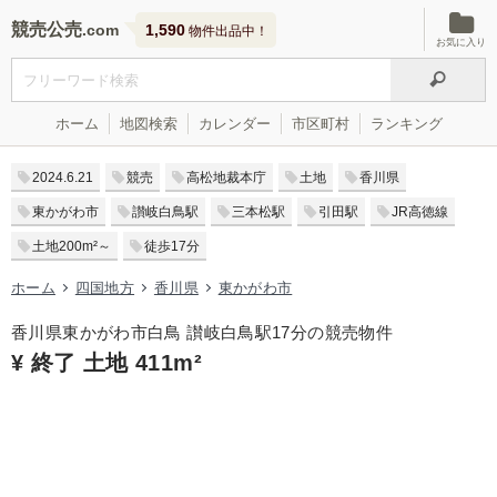
競売公売
1,590
物件出品中！
お気に入り
ホーム
地図検索
カレンダー
市区町村
ランキング
2024.6.21
競売
高松地裁本庁
土地
香川県
東かがわ市
讃岐白鳥駅
三本松駅
引田駅
JR高徳線
土地200m²～
徒歩17分
ホーム
四国地方
香川県
東かがわ市
香川県東かがわ市白鳥 讃岐白鳥駅17分の競売物件
¥ 終了 土地 411m²