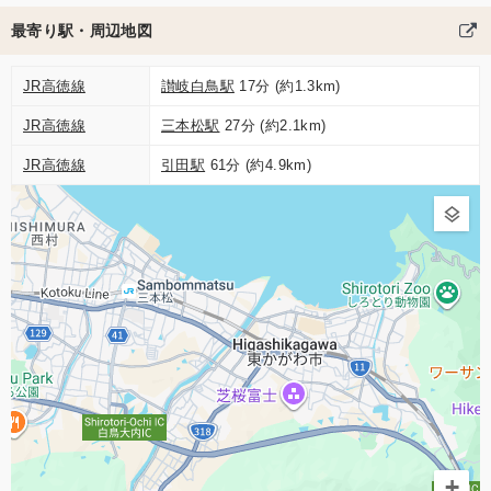
最寄り駅・周辺地図
JR高徳線
讃岐白鳥駅
17分 (約1.3km)
JR高徳線
三本松駅
27分 (約2.1km)
JR高徳線
引田駅
61分 (約4.9km)
+