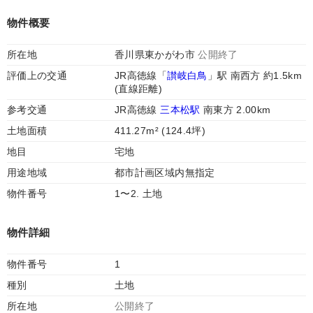
物件概要
所在地
香川県東かがわ市
公開終了
評価上の交通
JR高徳線「
讃岐白鳥
」駅 南西方 約1.5km
(直線距離)
参考交通
JR高徳線
三本松駅
南東方 2.00km
土地面積
411.27m² (124.4坪)
地目
宅地
用途地域
都市計画区域内無指定
物件番号
1〜2. 土地
物件詳細
物件番号
1
種別
土地
所在地
公開終了