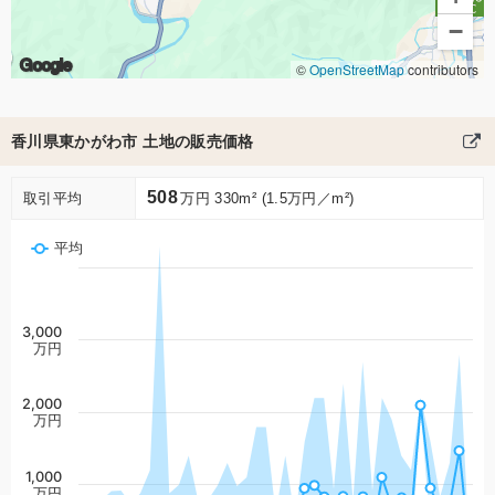
−
Google
©
OpenStreetMap
contributors
香川県東かがわ市 土地の販売価格
508
取引平均
万円 330m² (1.5万円／m²)
平均
3,000
万円
2,000
万円
1,000
万円