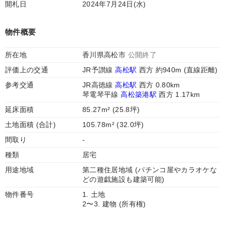
開札日
2024年7月24日(水)
物件概要
所在地
香川県高松市
公開終了
評価上の交通
JR予讃線
高松駅
西方 約940m (直線距離)
参考交通
JR高徳線
高松駅
西方 0.80km
琴電琴平線
高松築港駅
西方 1.17km
延床面積
85.27m² (25.8坪)
土地面積 (合計)
105.78m² (32.0坪)
間取り
-
種類
居宅
用途地域
第二種住居地域 (パチンコ屋やカラオケな
どの遊戯施設も建築可能)
物件番号
1. 土地
2〜3. 建物 (所有権)