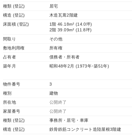
種類 (登記)
居宅
構造 (登記)
木造瓦葺2階建
床面積 (登記)
1階 46.18m² (14.0坪)
2階 39.09m² (11.8坪)
間取り
その他
敷地利用権
所有権
占有者
債務者・所有者
築年月
昭和48年2月 (1973年･築51年)
物件番号
3
種別
建物
所在地
公開終了
家屋番号
公開終了
種類 (登記)
事務所・居宅・車庫
構造 (登記)
鉄骨鉄筋コンクリート造陸屋根3階建