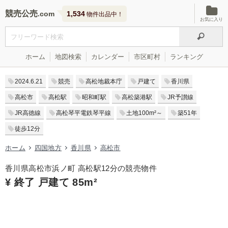
競売公売
1,534
物件出品中！
お気に入り
ホーム
地図検索
カレンダー
市区町村
ランキング
2024.6.21
競売
高松地裁本庁
戸建て
香川県
高松市
高松駅
昭和町駅
高松築港駅
JR予讃線
JR高徳線
高松琴平電鉄琴平線
土地100m²～
築51年
徒歩12分
ホーム
四国地方
香川県
高松市
香川県高松市浜ノ町 高松駅12分の競売物件
¥ 終了 戸建て 85m²