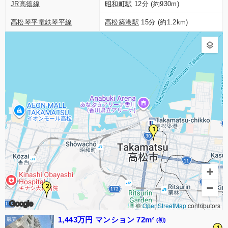
JR高徳線
昭和町駅
12分 (約930m)
高松琴平電鉄琴平線
高松築港駅
15分 (約1.2km)
1
+
−
2
Google
©
OpenStreetMap
contributors
1,443万円 マンション 72m²
(初)
1