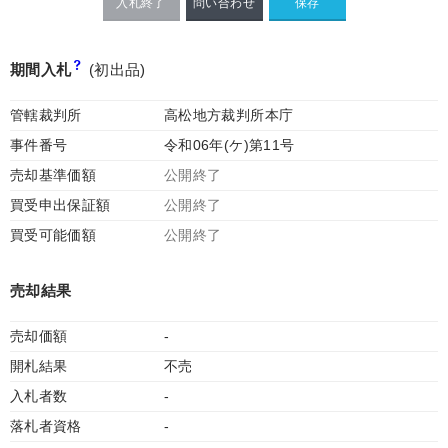
入札終了
問い合わせ
期間入札
(初出品)
管轄裁判所
高松地方裁判所本庁
事件番号
令和06年(ケ)第11号
売却基準価額
公開終了
買受申出保証額
公開終了
買受可能価額
公開終了
売却結果
売却価額
-
開札結果
不売
入札者数
-
落札者資格
-