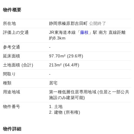
物件概要
所在地
静岡県榛原郡吉田町
公開終了
評価上の交通
JR東海道本線「
藤枝
」駅 南方 直線距離
約8.3km
参考交通
-
延床面積
97.70m² (29.6坪)
土地面積 (合計)
213m² (64.4坪)
間取り
-
種類
居宅
用途地域
第一種低層住居専用地域 (住居と一部公共
施設のみ建築可能)
物件番号
1. 土地
2. 建物 (所有権)
物件詳細