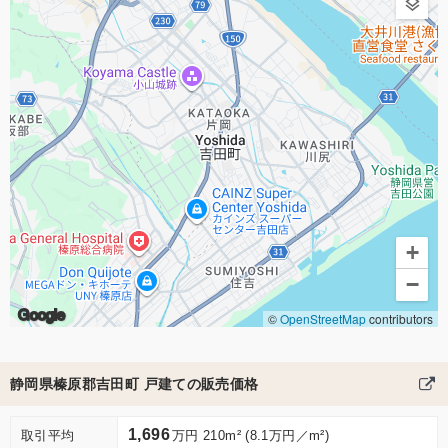
+
−
Google
©
OpenStreetMap
contributors
静岡県榛原郡吉田町 戸建ての販売価格
1,696
取引平均
万円 210m² (8.1万円／m²)