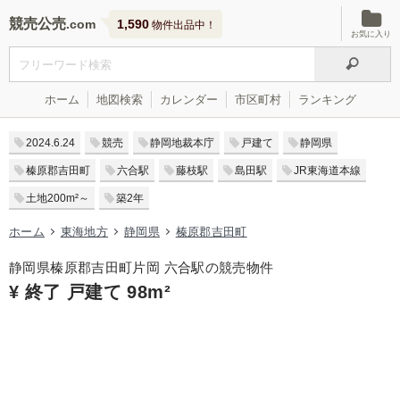
競売公売
1,590
物件出品中！
お気に入り
ホーム
地図検索
カレンダー
市区町村
ランキング
2024.6.24
競売
静岡地裁本庁
戸建て
静岡県
榛原郡吉田町
六合駅
藤枝駅
島田駅
JR東海道本線
土地200m²～
築2年
ホーム
東海地方
静岡県
榛原郡吉田町
静岡県榛原郡吉田町片岡 六合駅の競売物件
¥ 終了 戸建て 98m²