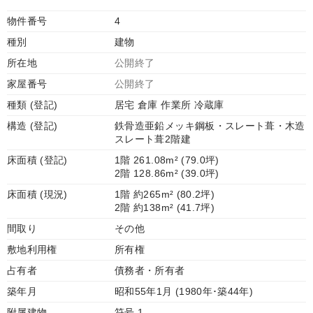
物件番号
4
種別
建物
所在地
公開終了
家屋番号
公開終了
種類 (登記)
居宅 倉庫 作業所 冷蔵庫
構造 (登記)
鉄骨造亜鉛メッキ鋼板・スレート葺・木造
スレート葺2階建
床面積 (登記)
1階 261.08m² (79.0坪)
2階 128.86m² (39.0坪)
床面積 (現況)
1階 約265m² (80.2坪)
2階 約138m² (41.7坪)
間取り
その他
敷地利用権
所有権
占有者
債務者・所有者
築年月
昭和55年1月 (1980年･築44年)
附属建物
符号 1