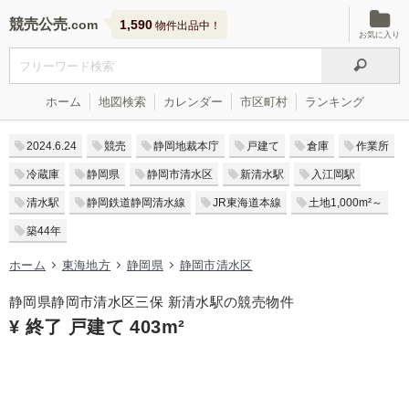
競売公売
1,590
物件出品中！
お気に入り
ホーム
地図検索
カレンダー
市区町村
ランキング
2024.6.24
競売
静岡地裁本庁
戸建て
倉庫
作業所
冷蔵庫
静岡県
静岡市清水区
新清水駅
入江岡駅
清水駅
静岡鉄道静岡清水線
JR東海道本線
土地1,000m²～
築44年
ホーム
東海地方
静岡県
静岡市清水区
静岡県静岡市清水区三保 新清水駅の競売物件
¥ 終了 戸建て 403m²