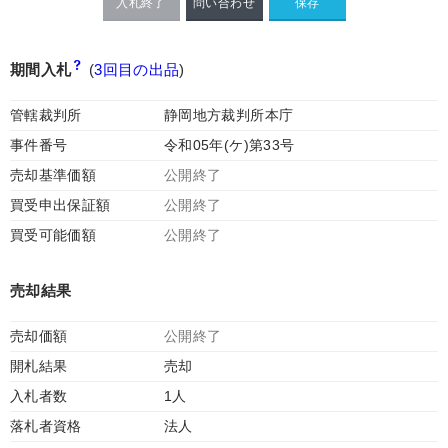
入札終了
問い合わせ
期間入札
(
3回目の出品
)
管轄裁判所
静岡地方裁判所本庁
事件番号
令和05年(ケ)第33号
売却基準価額
公開終了
買受申出保証額
公開終了
買受可能価額
公開終了
売却結果
売却価額
公開終了
開札結果
売却
入札者数
1人
落札者資格
法人