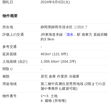
開札日
2024年8月6日(火)
物件概要
所在地
静岡県静岡市清水区
公開終了
評価上の交通
JR東海道本線「
清水
」駅 南東方 直線距離
約3.9km
参考交通
-
延床面積
403m² (121.9坪)
土地面積 (合計)
1,005.66m² (304.2坪)
間取り
-
種類
居宅 倉庫 作業所 冷蔵庫
用途地域
第二種中高層住居専用地域 (2階までの店
舗や事務所も建築可能)
物件番号
1〜3. 土地
4. 建物 (所有権)