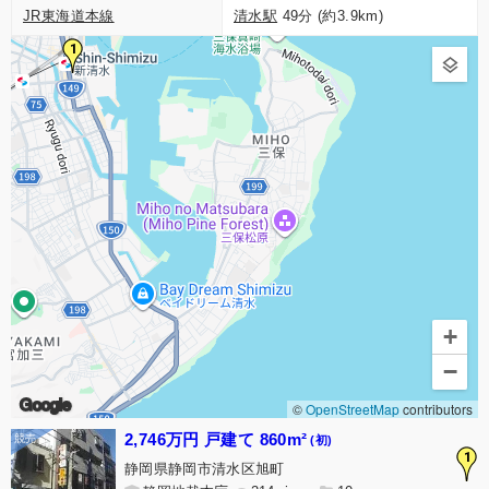
JR東海道本線
清水駅
49分 (約3.9km)
1
+
−
Google
©
OpenStreetMap
contributors
2,746万円 戸建て 860m²
(初)
1
静岡県静岡市清水区旭町