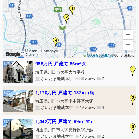
1
2
+
4
−
Google
©
OpenStreetMap
contributors
988万円 戸建て 86m²
(初)
1
埼玉県川口市大字大竹字後
さいたま地裁本庁
38
2
1,170万円 戸建て 137m²
(初)
2
埼玉県川口市大字東本郷字大塚
さいたま地裁本庁
49
4
1,442万円 戸建て 99m²
(初)
3
埼玉県川口市大字安行原字折越
さいたま地裁本庁
43
2