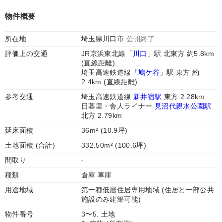
物件概要
所在地
埼玉県川口市
公開終了
評価上の交通
JR京浜東北線「
川口
」駅 北東方 約5.8km
(直線距離)
埼玉高速鉄道線「
鳩ケ谷
」駅 東方 約
2.4km (直線距離)
参考交通
埼玉高速鉄道線
新井宿駅
東方 2.28km
日暮里・舎人ライナー
見沼代親水公園駅
北方 2.79km
延床面積
36m² (10.9坪)
土地面積 (合計)
332.50m² (100.6坪)
間取り
-
種類
倉庫 車庫
用途地域
第一種低層住居専用地域 (住居と一部公共
施設のみ建築可能)
物件番号
3〜5. 土地