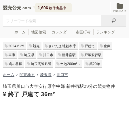
競売公売
1,606
物件出品中！
お気に入り
ホーム
地図検索
カレンダー
市区町村
ランキング
2024.6.25
競売
さいたま地裁本庁
戸建て
倉庫
車庫
埼玉県
川口市
新井宿駅
戸塚安行駅
鳩ヶ谷駅
埼玉高速鉄道
土地200m²～
築20年
ホーム
関東地方
埼玉県
川口市
埼玉県川口市大字安行原字中郷 新井宿駅29分の競売物件
¥ 終了 戸建て 36m²