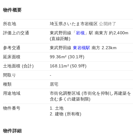
物件概要
所在地
埼玉県さいたま市岩槻区
公開終了
評価上の交通
東武野田線「
岩槻
」駅 南東方 約2,400m
(直線距離)
参考交通
東武野田線
東岩槻駅
南方 2.23km
延床面積
99.36m² (30.1坪)
土地面積 (合計)
168.11m² (50.9坪)
間取り
-
種類
居宅
用途地域
市街化調整区域 (市街化を抑制し再建築を
含む多くの建築制限)
物件番号
1. 土地
2. 建物 (所有権)
物件詳細