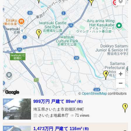
1
+
4
−
Google
©
OpenStreetMap
contributors
999万円 戸建て 89m²
(初)
1
埼玉県さいたま市岩槻区仲町
さいたま地裁本庁
71
1,473万円 戸建て 116m²
(初)