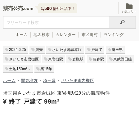
競売公売
1,590
物件出品中！
お気に入り
ホーム
地図検索
カレンダー
市区町村
ランキング
2024.6.25
競売
さいたま地裁本庁
戸建て
埼玉県
さいたま市岩槻区
東岩槻駅
岩槻駅
豊春駅
東武野田線
土地150m²～
築15年
ホーム
関東地方
埼玉県
さいたま市岩槻区
埼玉県さいたま市岩槻区 東岩槻駅29分の競売物件
¥ 終了 戸建て 99m²