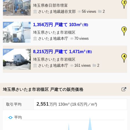
2
埼玉県春日部市増富
さいたま地裁越谷支部
56
2
1,356万円 戸建て 103m²
(初)
3
埼玉県さいたま市岩槻区
さいたま地裁本庁
70
8,215万円 戸建て 1,471m²
(初)
4
埼玉県さいたま市岩槻区
さいたま地裁本庁
161
2
埼玉県さいたま市岩槻区 戸建ての販売価格
2,551
取引平均
万円 130m² (19.6万円／m²)
平均