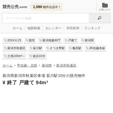
競売公売
1,590
物件出品中！
お気に入り
ホーム
地図検索
カレンダー
市区町村
ランキング
2024.6.25
競売
新潟地裁本庁
戸建て
新潟県
新潟市秋葉区
荻川駅
さつき野駅
亀田駅
JR信越本線
土地100m²～
徒歩10分
ホーム
甲信越・北陸
新潟県
新潟市秋葉区
新潟県新潟市秋葉区車場 荻川駅10分の競売物件
¥ 終了 戸建て 94m²