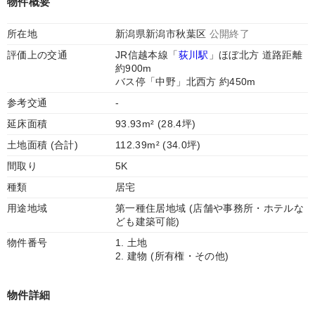
物件概要
所在地
新潟県新潟市秋葉区
公開終了
評価上の交通
JR信越本線「
荻川駅
」ほぼ北方 道路距離
約900m
バス停「中野」北西方 約450m
参考交通
-
延床面積
93.93m² (28.4坪)
土地面積 (合計)
112.39m² (34.0坪)
間取り
5K
種類
居宅
用途地域
第一種住居地域 (店舗や事務所・ホテルな
ども建築可能)
物件番号
1. 土地
2. 建物 (所有権・その他)
物件詳細