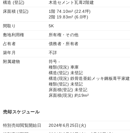
構造 (登記)
木造セメント瓦葺2階建
床面積 (登記)
1階 74.10m² (22.4坪)
2階 19.83m² (6.0坪)
間取り
5K
敷地利用権
所有権・その他
占有者
債務者・所有者
築年月
不詳
附属建物
符号 -
種類(現況) 車庫
構造(登記) 未登記
構造(現況) 鉄骨造亜鉛メッキ鋼板葺平家建
種類(登記) 未登記
床面積(登記) 未登記
床面積(現況) 約19m²
売却スケジュール
特別売却閲覧開始日
2024年6月25日(火)