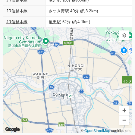
JR信越本線
荻川駅
10分 (約800m)
JR信越本線
さつき野駅
40分 (約3.2km)
JR信越本線
亀田駅
52分 (約4.1km)
+
−
Google
©
OpenStreetMap
contributors