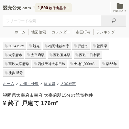
競売公売
1,590
物件出品中！
お気に入り
ホーム
地図検索
カレンダー
市区町村
ランキング
2024.6.25
競売
福岡地裁本庁
戸建て
福岡県
太宰府市
太宰府駅
西鉄五条駅
西鉄二日市駅
西鉄太宰府線
西鉄天神大牟田線
土地1,000m²～
築55年
徒歩15分
ホーム
九州・沖縄
福岡県
太宰府市
福岡県太宰府市宰府 太宰府駅15分の競売物件
¥ 終了 戸建て 176m²