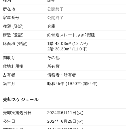
種別
建物
所在地
公開終了
家屋番号
公開終了
種類 (登記)
倉庫
構造 (登記)
鉄骨造スレートぶき2階建
床面積 (登記)
1階 42.03m² (12.7坪)
2階 36.39m² (11.0坪)
間取り
その他
敷地利用権
所有権
占有者
債務者・所有者
築年月
昭和45年 (1970年･築54年)
売却スケジュール
売却実施処分日
2024年6月11日(火)
公告日
2024年6月25日(火)