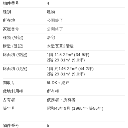
物件番号
4
種別
建物
所在地
公開終了
家屋番号
公開終了
種類 (登記)
居宅
構造 (登記)
木造瓦葺2階建
床面積 (登記)
1階 115.22m² (34.9坪)
2階 29.81m² (9.0坪)
床面積 (現況)
1階 約146.22m² (44.2坪)
2階 29.81m² (9.0坪)
間取り
5LDK＋納戸
敷地利用権
所有権
占有者
債務者・所有者
築年月
昭和43年9月 (1968年･築55年)
物件番号
5