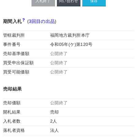
入札終了
問い合わせ
期間入札
(
3回目の出品
)
管轄裁判所
福岡地方裁判所本庁
事件番号
令和05年(ケ)第120号
売却基準価額
公開終了
買受申出保証額
公開終了
買受可能価額
公開終了
売却結果
売却価額
公開終了
開札結果
売却
入札者数
2人
落札者資格
法人