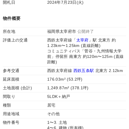
開札日
2024年7月23日(火)
物件概要
所在地
福岡県太宰府市
公開終了
評価上の交通
西鉄太宰府線「
太宰府
」駅 北東方 約
1.23km〜1.25km (直線距離)
コミュニティバス「菅谷・九州情報大学
前」停留所 南東方 約120m〜125m (直線
距離)
参考交通
西鉄太宰府線
西鉄五条駅
北東方 2.12km
延床面積
176.03m² (53.2坪)
土地面積 (合計)
1,249.87m² (378.1坪)
間取り
5LDK＋納戸
種類
居宅
用途地域
その他
物件番号
1〜3. 土地
4〜6. 建物 (所有権)