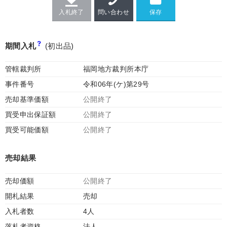
入札終了
問い合わせ
期間入札
(初出品)
管轄裁判所
福岡地方裁判所本庁
事件番号
令和06年(ケ)第29号
売却基準価額
公開終了
買受申出保証額
公開終了
買受可能価額
公開終了
売却結果
売却価額
公開終了
開札結果
売却
入札者数
4人
落札者資格
法人