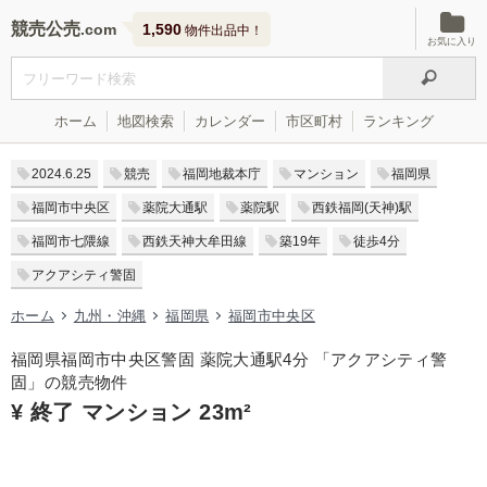
競売公売
1,590
物件出品中！
お気に入り
ホーム
地図検索
カレンダー
市区町村
ランキング
2024.6.25
競売
福岡地裁本庁
マンション
福岡県
福岡市中央区
薬院大通駅
薬院駅
西鉄福岡(天神)駅
福岡市七隈線
西鉄天神大牟田線
築19年
徒歩4分
アクアシティ警固
ホーム
九州・沖縄
福岡県
福岡市中央区
福岡県福岡市中央区警固 薬院大通駅4分 「アクアシティ警
固」の競売物件
¥ 終了 マンション 23m²