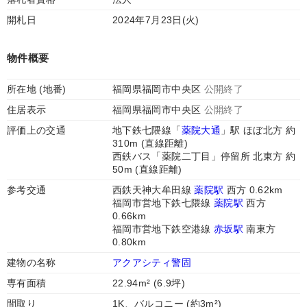
開札日
2024年7月23日(火)
物件概要
所在地 (地番)
福岡県福岡市中央区
公開終了
住居表示
福岡県福岡市中央区
公開終了
評価上の交通
地下鉄七隈線「
薬院大通
」駅 ほぼ北方 約
310m (直線距離)
西鉄バス「薬院二丁目」停留所 北東方 約
50m (直線距離)
参考交通
西鉄天神大牟田線
薬院駅
西方 0.62km
福岡市営地下鉄七隈線
薬院駅
西方
0.66km
福岡市営地下鉄空港線
赤坂駅
南東方
0.80km
建物の名称
アクアシティ警固
専有面積
22.94m² (6.9坪)
間取り
1K、バルコニー (約3m²)