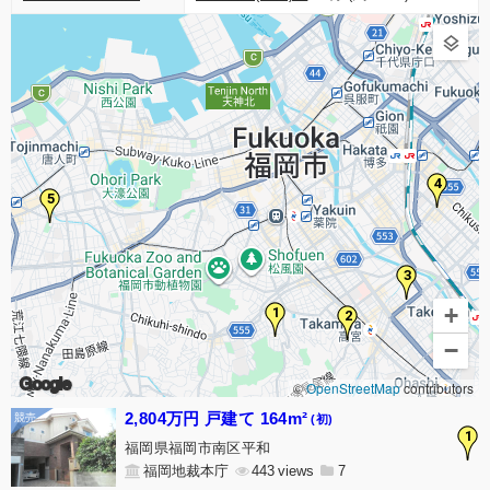
4
5
3
+
1
2
−
Google
©
OpenStreetMap
contributors
2,804万円 戸建て 164m²
(初)
1
福岡県福岡市南区平和
福岡地裁本庁
443
7