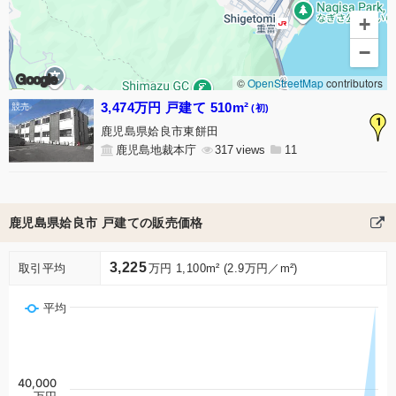
+
−
Google
©
OpenStreetMap
contributors
3,474万円 戸建て 510m²
(初)
1
鹿児島県姶良市東餅田
鹿児島地裁本庁
317
11
鹿児島県姶良市 戸建ての販売価格
3,225
取引平均
万円 1,100m² (2.9万円／m²)
平均
40,000