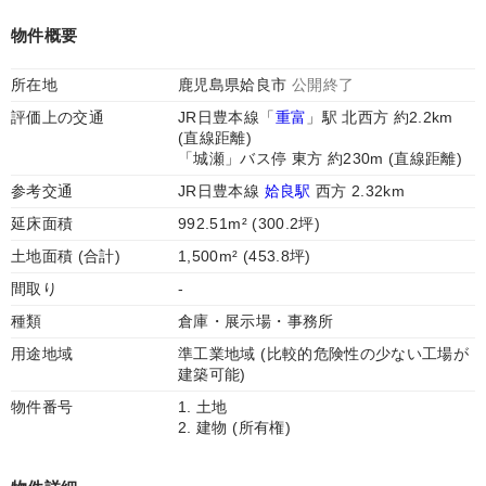
物件概要
所在地
鹿児島県姶良市
公開終了
評価上の交通
JR日豊本線「
重富
」駅 北西方 約2.2km
(直線距離)
「城瀬」バス停 東方 約230m (直線距離)
参考交通
JR日豊本線
姶良駅
西方 2.32km
延床面積
992.51m² (300.2坪)
土地面積 (合計)
1,500m² (453.8坪)
間取り
-
種類
倉庫・展示場・事務所
用途地域
準工業地域 (比較的危険性の少ない工場が
建築可能)
物件番号
1. 土地
2. 建物 (所有権)