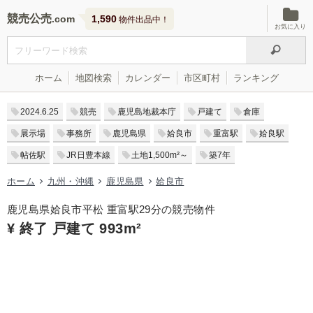
競売公売
1,590
物件出品中！
お気に入り
ホーム
地図検索
カレンダー
市区町村
ランキング
2024.6.25
競売
鹿児島地裁本庁
戸建て
倉庫
展示場
事務所
鹿児島県
姶良市
重富駅
姶良駅
帖佐駅
JR日豊本線
土地1,500m²～
築7年
ホーム
九州・沖縄
鹿児島県
姶良市
鹿児島県姶良市平松 重富駅29分の競売物件
¥ 終了 戸建て 993m²