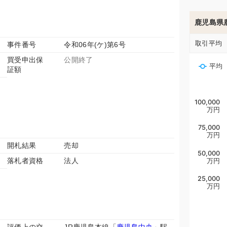
鹿児島県
取引平均
事件番号
令和06年(ケ)第6号
買受申出保
公開終了
平均
証額
100,000
万円
75,000
万円
開札結果
売却
50,000
落札者資格
法人
万円
25,000
万円