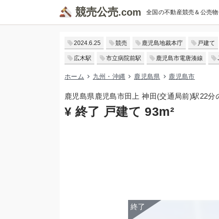
競売公売
全国の不動産競売＆公売物
2024.6.25
競売
鹿児島地裁本庁
戸建て
広木駅
市立病院前駅
鹿児島市電唐湊線
ホーム
九州・沖縄
鹿児島県
鹿児島市
鹿児島県鹿児島市田上 神田(交通局前)駅22
¥ 終了 戸建て 93m²