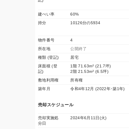
記)
建ぺい率
60%
持分
10126分の5934
物件番号
4
所在地
公開終了
種類 (登記)
居宅
床面積 (登
1階 71.63m² (21.7坪)
記)
2階 21.53m² (6.5坪)
敷地利用権
所有権
築年月
令和4年12月 (2022年･築1年)
売却スケジュール
売却実施処
2024年6月11日(火)
分日