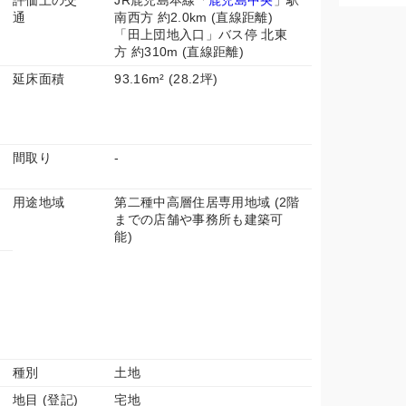
評価上の交
JR鹿児島本線「
鹿児島中央
」駅
通
南西方 約2.0km (直線距離)
「田上団地入口」バス停 北東
方 約310m (直線距離)
延床面積
93.16m² (28.2坪)
間取り
-
用途地域
第二種中高層住居専用地域 (2階
までの店舗や事務所も建築可
能)
種別
土地
地目 (登記)
宅地