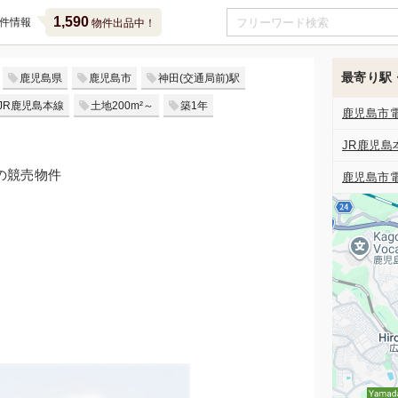
1,590
件情報
物件出品中！
最寄り駅
鹿児島県
鹿児島市
神田(交通局前)駅
JR鹿児島本線
土地200m²～
築1年
鹿児島市
JR鹿児島
分の競売物件
鹿児島市