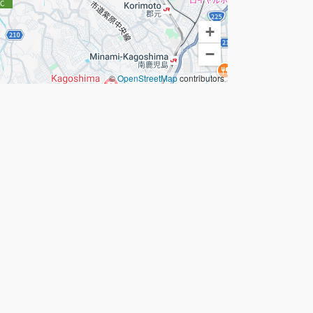
+
−
©
OpenStreetMap
contributors