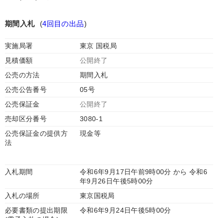
期間入札
(
4回目の出品
)
実施局署
東京 国税局
見積価額
公開終了
公売の方法
期間入札
公売公告番号
05号
公売保証金
公開終了
売却区分番号
3080-1
公売保証金の提供方
現金等
法
入札期間
令和6年9月17日午前9時00分 から 令和6
年9月26日午後5時00分
入札の場所
東京国税局
必要書類の提出期限
令和6年9月24日午後5時00分