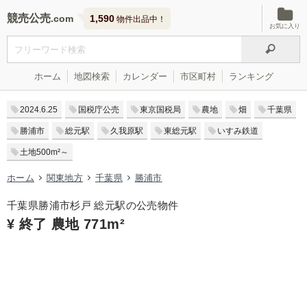
競売公売
1,590
物件出品中！
お気に入り
ホーム
地図検索
カレンダー
市区町村
ランキング
2024.6.25
国税庁公売
東京国税局
農地
畑
千葉県
勝浦市
総元駅
久我原駅
東総元駅
いすみ鉄道
土地500m²～
ホーム
関東地方
千葉県
勝浦市
千葉県勝浦市杉戸 総元駅の公売物件
¥ 終了 農地 771m²