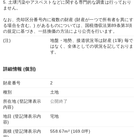
5. 土壌汚染やアスベストなどに関する専門的な調査は行っており
ません。
なお、売却区分番号内に複数の財産 (財産が一つで所有者を異にす
る場合を含む。) があるものについては、国税徴収法第89条第3項
の規定に基づき、一括換価の方法により公売を行います。
(注)
地盤・地勢、接道状況等は財産 (1筆) 毎で
はなく、全体としての状況を記しておりま
す。
詳細情報 (個別)
財産番号
2
種別
土地
所在地 (登記簿表示
公開終了
内容)
地目 (登記簿表示内
宅地
容)
面積 (登記簿表示内
558.67m² (169.0坪)