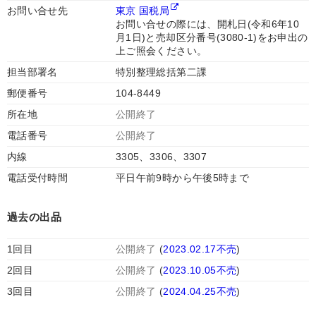
お問い合せ先
東京 国税局
お問い合せの際には、開札日(令和6年10
月1日)と売却区分番号(3080-1)をお申出の
上ご照会ください。
担当部署名
特別整理総括第二課
郵便番号
104-8449
所在地
公開終了
電話番号
公開終了
内線
3305、3306、3307
電話受付時間
平日午前9時から午後5時まで
過去の出品
1回目
公開終了
(
2023.02.17不売
)
2回目
公開終了
(
2023.10.05不売
)
3回目
公開終了
(
2024.04.25不売
)