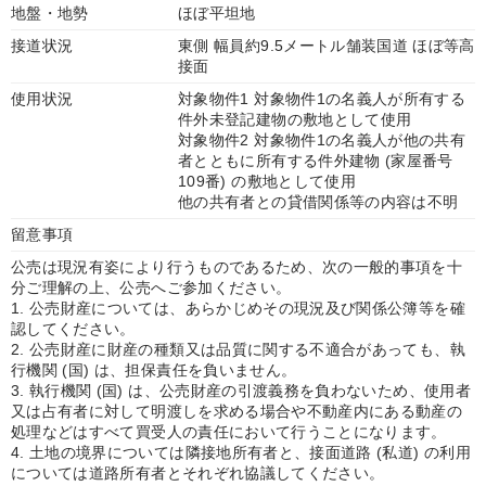
地盤・地勢
ほぼ平坦地
接道状況
東側 幅員約9.5メートル舗装国道 ほぼ等高
接面
使用状況
対象物件1 対象物件1の名義人が所有する
件外未登記建物の敷地として使用
対象物件2 対象物件1の名義人が他の共有
者とともに所有する件外建物 (家屋番号
109番) の敷地として使用
他の共有者との貸借関係等の内容は不明
留意事項
公売は現況有姿により行うものであるため、次の一般的事項を十
分ご理解の上、公売へご参加ください。
1. 公売財産については、あらかじめその現況及び関係公簿等を確
認してください。
2. 公売財産に財産の種類又は品質に関する不適合があっても、執
行機関 (国) は、担保責任を負いません。
3. 執行機関 (国) は、公売財産の引渡義務を負わないため、使用者
又は占有者に対して明渡しを求める場合や不動産内にある動産の
処理などはすべて買受人の責任において行うことになります。
4. 土地の境界については隣接地所有者と、接面道路 (私道) の利用
については道路所有者とそれぞれ協議してください。