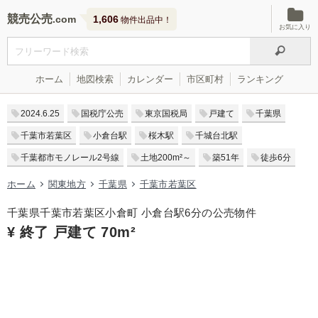
競売公売
1,606
物件出品中！
お気に入り
ホーム
地図検索
カレンダー
市区町村
ランキング
2024.6.25
国税庁公売
東京国税局
戸建て
千葉県
千葉市若葉区
小倉台駅
桜木駅
千城台北駅
千葉都市モノレール2号線
土地200m²～
築51年
徒歩6分
ホーム
関東地方
千葉県
千葉市若葉区
千葉県千葉市若葉区小倉町 小倉台駅6分の公売物件
¥ 終了 戸建て 70m²