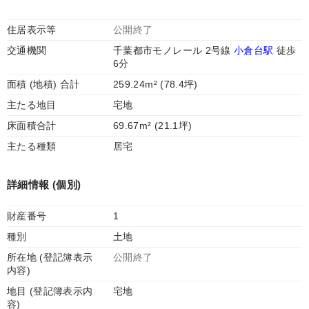
住居表示等
公開終了
交通機関
千葉都市モノレール 2号線
小倉台駅
徒歩
6分
面積 (地積) 合計
259.24m² (78.4坪)
主たる地目
宅地
床面積合計
69.67m² (21.1坪)
主たる種類
居宅
詳細情報 (個別)
財産番号
1
種別
土地
所在地 (登記簿表示
公開終了
内容)
地目 (登記簿表示内
宅地
容)