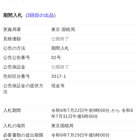
期間入札
(
3回目の出品
)
実施局署
東京 国税局
見積価額
公開終了
公売の方法
期間入札
公売公告番号
02号
公売保証金
公開終了
売却区分番号
3317-1
公売保証金の提供方
現金等
法
入札期間
令和6年7月22日午前9時00分 から 令和6
年7月31日午後5時00分
入札の場所
東京国税局
必要書類の提出期限
令和6年7月29日午後5時00分