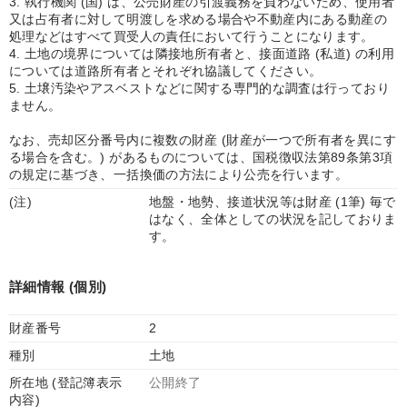
3. 執行機関 (国) は、公売財産の引渡義務を負わないため、使用者
又は占有者に対して明渡しを求める場合や不動産内にある動産の
処理などはすべて買受人の責任において行うことになります。
4. 土地の境界については隣接地所有者と、接面道路 (私道) の利用
については道路所有者とそれぞれ協議してください。
5. 土壌汚染やアスベストなどに関する専門的な調査は行っており
ません。
なお、売却区分番号内に複数の財産 (財産が一つで所有者を異にす
る場合を含む。) があるものについては、国税徴収法第89条第3項
の規定に基づき、一括換価の方法により公売を行います。
(注)
地盤・地勢、接道状況等は財産 (1筆) 毎で
はなく、全体としての状況を記しておりま
す。
詳細情報 (個別)
財産番号
2
種別
土地
所在地 (登記簿表示
公開終了
内容)