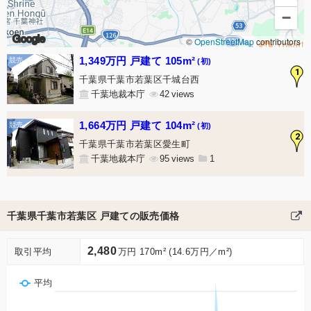
−
Google
©
OpenStreetMap
contributors
1,349万円 戸建て 105m²
(初)
1
千葉県千葉市若葉区千城台西
千葉地裁本庁
42
1,664万円 戸建て 104m²
(初)
2
千葉県千葉市若葉区愛生町
千葉地裁本庁
95
1
千葉県千葉市若葉区 戸建ての販売価格
2,480
取引平均
万円 170m² (14.6万円／m²)
平均