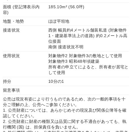
面積 (登記簿表示内
185.10m² (56.0坪)
容)
地盤・地勢
ほぼ平坦地
接道状況
西側 幅員約4メートル舗装私道 (対象物件
1・建築基準法上の道路) 約0.2メートル高
位接面
南側 接道状況不明
使用状況
対象物件2 対象物件3の敷地として使用
対象物件3 昭和48年頃建築
所有者の申立てによると、所有者が居宅と
して使用
持分
10分の1
留意事項
公売は現況有姿により行うものであるため、次の一般的事項を十
分ご理解の上、公売へご参加ください。
1. 公売財産については、あらかじめその現況及び関係公簿等を確
認してください。
2. 公売財産に財産の種類又は品質に関する不適合があっても、執
行機関 (国) は、担保責任を負いません。