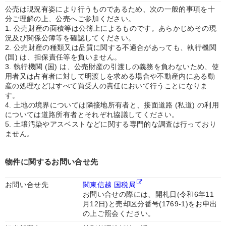
公売は現況有姿により行うものであるため、次の一般的事項を十
分ご理解の上、公売へご参加ください。
1. 公売財産の面積等は公簿上によるものです。あらかじめその現
況及び関係公簿等を確認してください。
2. 公売財産の種類又は品質に関する不適合があっても、執行機関
(国) は、担保責任等を負いません。
3. 執行機関 (国) は、公売財産の引渡しの義務を負わないため、使
用者又は占有者に対して明渡しを求める場合や不動産内にある動
産の処理などはすべて買受人の責任において行うことになりま
す。
4. 土地の境界については隣接地所有者と、接面道路 (私道) の利用
については道路所有者とそれぞれ協議してください。
5. 土壌汚染やアスベストなどに関する専門的な調査は行っており
ません。
物件に関するお問い合せ先
お問い合せ先
関東信越 国税局
お問い合せの際には、開札日(令和6年11
月12日)と売却区分番号(1769-1)をお申出
の上ご照会ください。