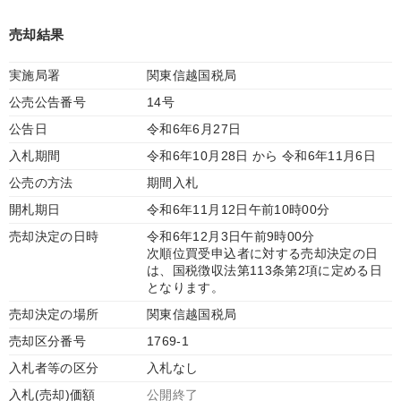
売却結果
実施局署
関東信越国税局
公売公告番号
14号
公告日
令和6年6月27日
入札期間
令和6年10月28日 から 令和6年11月6日
公売の方法
期間入札
開札期日
令和6年11月12日午前10時00分
売却決定の日時
令和6年12月3日午前9時00分
次順位買受申込者に対する売却決定の日
は、国税徴収法第113条第2項に定める日
となります。
売却決定の場所
関東信越国税局
売却区分番号
1769-1
入札者等の区分
入札なし
入札(売却)価額
公開終了