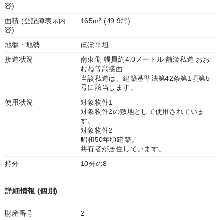
容)
面積 (登記簿表示内
165m² (49.9坪)
容)
地盤・地勢
ほぼ平坦
接道状況
南東側 幅員約4.0メートル 舗装私道 おお
むね等高接面
当該私道は、建築基準法第42条第1項第5
号に該当します。
使用状況
対象物件1
対象物件2の敷地として使用されていま
す。
対象物件2
昭和50年頃建築。
共有者が居住しています。
持分
10分の8
詳細情報 (個別)
財産番号
2