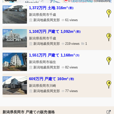
©
OpenStreetMap
contributors
1,372万円 土地 316m²
(初)
1
新潟県長岡市千歳
新潟地裁長岡支部
61
1,108万円 戸建て 1,092m²
(初)
2
新潟県長岡市千歳
新潟地裁長岡支部
219
1
1,551万円 戸建て 1,168m²
(3)
3
新潟県長岡市福住
新潟地裁長岡支部
82
609万円 戸建て 160m²
(初)
4
新潟県長岡市川崎
新潟地裁長岡支部
77
新潟県長岡市 戸建ての販売価格