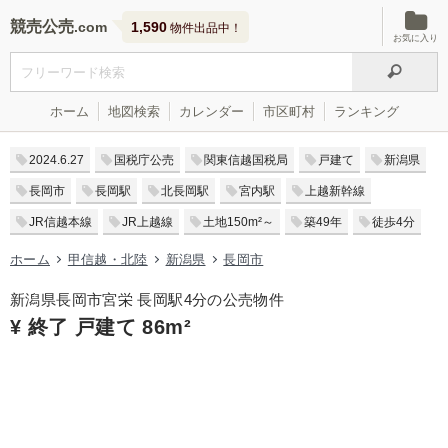
競売公売
1,590
物件出品中！
お気に入り
ホーム
地図検索
カレンダー
市区町村
ランキング
2024.6.27
国税庁公売
関東信越国税局
戸建て
新潟県
長岡市
長岡駅
北長岡駅
宮内駅
上越新幹線
JR信越本線
JR上越線
土地150m²～
築49年
徒歩4分
ホーム
甲信越・北陸
新潟県
長岡市
新潟県長岡市宮栄 長岡駅4分の公売物件
¥ 終了 戸建て 86m²