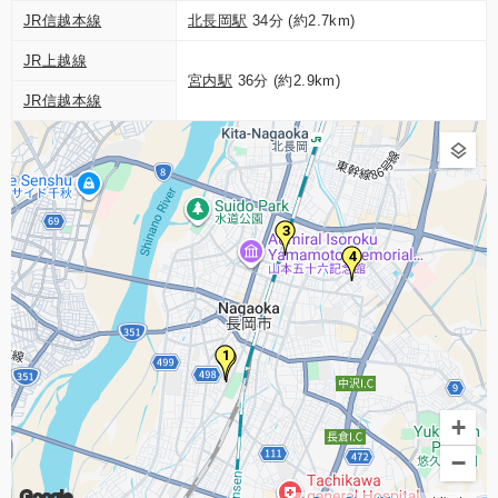
JR信越本線
北長岡駅
34分 (約2.7km)
JR上越線
宮内駅
36分 (約2.9km)
JR信越本線
3
4
1
2
+
−
Google