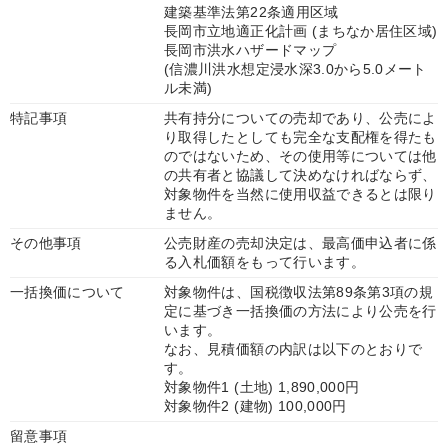
建築基準法第22条適用区域
長岡市立地適正化計画 (まちなか居住区域)
長岡市洪水ハザードマップ
(信濃川洪水想定浸水深3.0から5.0メート
ル未満)
特記事項
共有持分についての売却であり、公売によ
り取得したとしても完全な支配権を得たも
のではないため、その使用等については他
の共有者と協議して決めなければならず、
対象物件を当然に使用収益できるとは限り
ません。
その他事項
公売財産の売却決定は、最高価申込者に係
る入札価額をもって行います。
一括換価について
対象物件は、国税徴収法第89条第3項の規
定に基づき一括換価の方法により公売を行
います。
なお、見積価額の内訳は以下のとおりで
す。
対象物件1 (土地) 1,890,000円
対象物件2 (建物) 100,000円
留意事項