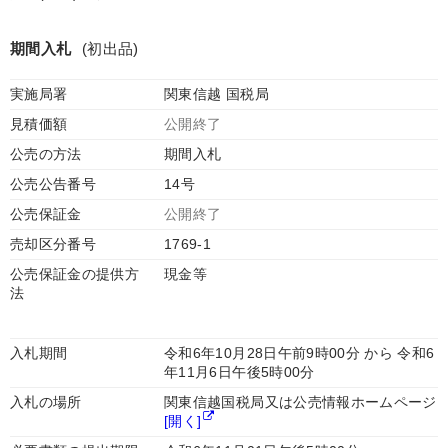
期間入札
(初出品)
実施局署
関東信越 国税局
見積価額
公開終了
公売の方法
期間入札
公売公告番号
14号
公売保証金
公開終了
売却区分番号
1769-1
公売保証金の提供方
現金等
法
入札期間
令和6年10月28日午前9時00分 から 令和6
年11月6日午後5時00分
入札の場所
関東信越国税局又は公売情報ホームページ
[開く]