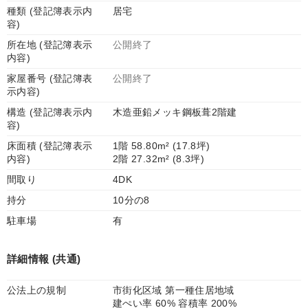
種類 (登記簿表示内
居宅
容)
所在地 (登記簿表示
公開終了
内容)
家屋番号 (登記簿表
公開終了
示内容)
構造 (登記簿表示内
木造亜鉛メッキ鋼板葺2階建
容)
床面積 (登記簿表示
1階 58.80m² (17.8坪)
内容)
2階 27.32m² (8.3坪)
間取り
4DK
持分
10分の8
駐車場
有
詳細情報 (共通)
公法上の規制
市街化区域 第一種住居地域
建ぺい率 60% 容積率 200%