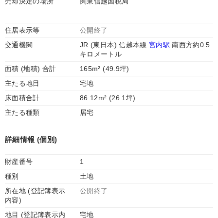
売却決定の場所
関東信越国税局
住居表示等
公開終了
交通機関
JR (東日本) 信越本線
宮内駅
南西方約0.5
キロメートル
面積 (地積) 合計
165m² (49.9坪)
主たる地目
宅地
床面積合計
86.12m² (26.1坪)
主たる種類
居宅
詳細情報 (個別)
財産番号
1
種別
土地
所在地 (登記簿表示
公開終了
内容)
地目 (登記簿表示内
宅地