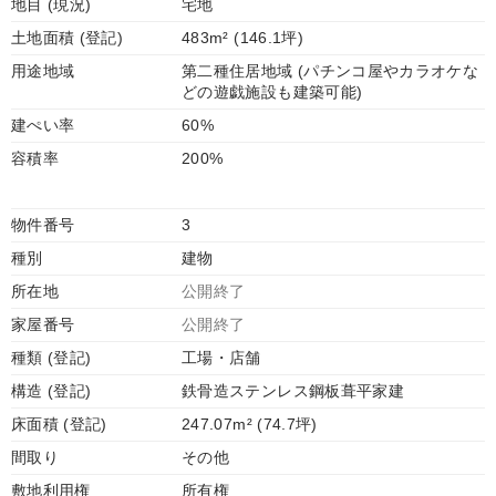
地目 (現況)
宅地
土地面積 (登記)
483m² (146.1坪)
用途地域
第二種住居地域 (パチンコ屋やカラオケな
どの遊戯施設も建築可能)
建ぺい率
60%
容積率
200%
物件番号
3
種別
建物
所在地
公開終了
家屋番号
公開終了
種類 (登記)
工場・店舗
構造 (登記)
鉄骨造ステンレス鋼板葺平家建
床面積 (登記)
247.07m² (74.7坪)
間取り
その他
敷地利用権
所有権