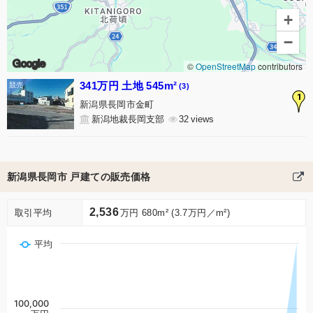
+
−
Google
©
OpenStreetMap
contributors
341万円 土地 545m²
(3)
1
新潟県長岡市金町
新潟地裁長岡支部
32
新潟県長岡市 戸建ての販売価格
2,536
取引平均
万円 680m² (3.7万円／m²)
平均
100,000