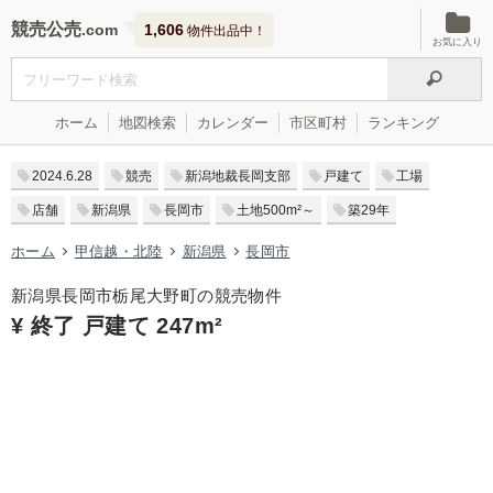
競売公売
1,606
物件出品中！
お気に入り
ホーム
地図検索
カレンダー
市区町村
ランキング
2024.6.28
競売
新潟地裁長岡支部
戸建て
工場
店舗
新潟県
長岡市
土地500m²～
築29年
ホーム
甲信越・北陸
新潟県
長岡市
新潟県長岡市栃尾大野町の競売物件
¥ 終了 戸建て 247m²