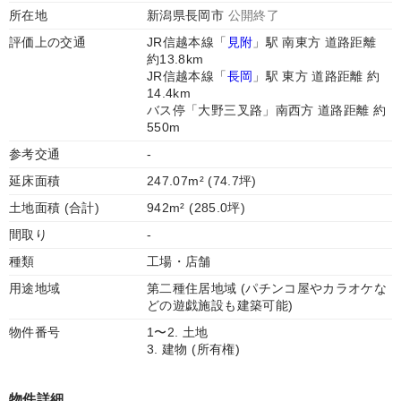
所在地
新潟県長岡市
公開終了
評価上の交通
JR信越本線「
見附
」駅 南東方 道路距離
約13.8km
JR信越本線「
長岡
」駅 東方 道路距離 約
14.4km
バス停「大野三叉路」南西方 道路距離 約
550m
参考交通
-
延床面積
247.07m² (74.7坪)
土地面積 (合計)
942m² (285.0坪)
間取り
-
種類
工場・店舗
用途地域
第二種住居地域 (パチンコ屋やカラオケな
どの遊戯施設も建築可能)
物件番号
1〜2. 土地
3. 建物 (所有権)
物件詳細