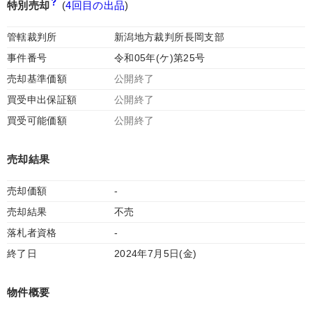
特別売却
(
4回目の出品
)
管轄裁判所
新潟地方裁判所長岡支部
事件番号
令和05年(ケ)第25号
売却基準価額
公開終了
買受申出保証額
公開終了
買受可能価額
公開終了
売却結果
売却価額
-
売却結果
不売
落札者資格
-
終了日
2024年7月5日(金)
物件概要