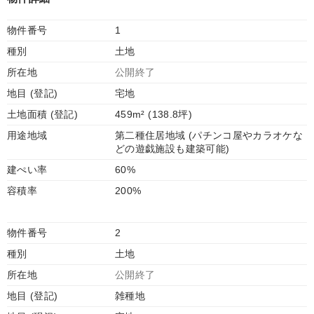
物件番号
1
種別
土地
所在地
公開終了
地目 (登記)
宅地
土地面積 (登記)
459m² (138.8坪)
用途地域
第二種住居地域 (パチンコ屋やカラオケな
どの遊戯施設も建築可能)
建ぺい率
60%
容積率
200%
物件番号
2
種別
土地
所在地
公開終了
地目 (登記)
雑種地