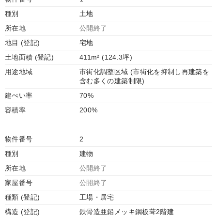
種別
土地
所在地
公開終了
地目 (登記)
宅地
土地面積 (登記)
411m² (124.3坪)
用途地域
市街化調整区域 (市街化を抑制し再建築を
含む多くの建築制限)
建ぺい率
70%
容積率
200%
物件番号
2
種別
建物
所在地
公開終了
家屋番号
公開終了
種類 (登記)
工場・居宅
構造 (登記)
鉄骨造亜鉛メッキ鋼板葺2階建