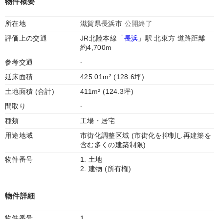
物件概要
所在地
滋賀県長浜市
公開終了
評価上の交通
JR北陸本線「
長浜
」駅 北東方 道路距離
約4,700m
参考交通
-
延床面積
425.01m² (128.6坪)
土地面積 (合計)
411m² (124.3坪)
間取り
-
種類
工場・居宅
用途地域
市街化調整区域 (市街化を抑制し再建築を
含む多くの建築制限)
物件番号
1. 土地
2. 建物 (所有権)
物件詳細
物件番号
1