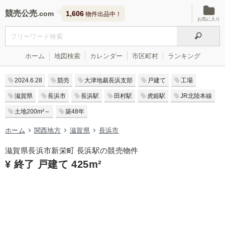
競売公売
1,606
物件出品中！
お気に入り
ホーム
地図検索
カレンダー
市区町村
ランキング
2024.6.28
競売
大津地裁長浜支部
戸建て
工場
滋賀県
長浜市
長浜駅
田村駅
虎姫駅
JR北陸本線
土地200m²～
築48年
ホーム
関西地方
滋賀県
長浜市
滋賀県長浜市新栄町 長浜駅の競売物件
¥ 終了 戸建て 425m²