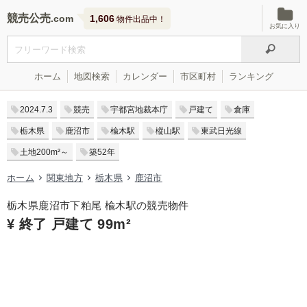
競売公売
1,606
物件出品中！
お気に入り
ホーム
地図検索
カレンダー
市区町村
ランキング
2024.7.3
競売
宇都宮地裁本庁
戸建て
倉庫
栃木県
鹿沼市
楡木駅
樅山駅
東武日光線
土地200m²～
築52年
ホーム
関東地方
栃木県
鹿沼市
栃木県鹿沼市下粕尾 楡木駅の競売物件
¥ 終了 戸建て 99m²