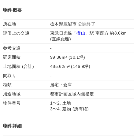
物件概要
所在地
栃木県鹿沼市
公開終了
評価上の交通
東武日光線「
樅山
」駅 南西方 約8.6km
(直線距離)
参考交通
-
延床面積
99.36m² (30.1坪)
土地面積 (合計)
485.62m² (146.9坪)
間取り
-
種類
居宅・倉庫
用途地域
都市計画区域内無指定
物件番号
1〜2. 土地
3〜4. 建物 (所有権)
物件詳細