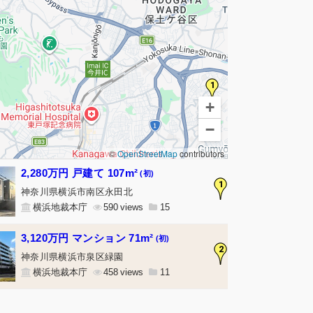
1
+
−
©
OpenStreetMap
contributors
2,280万円 戸建て 107m²
(初)
1
神奈川県横浜市南区永田北
横浜地裁本庁
590
15
3,120万円 マンション 71m²
(初)
2
神奈川県横浜市泉区緑園
横浜地裁本庁
458
11