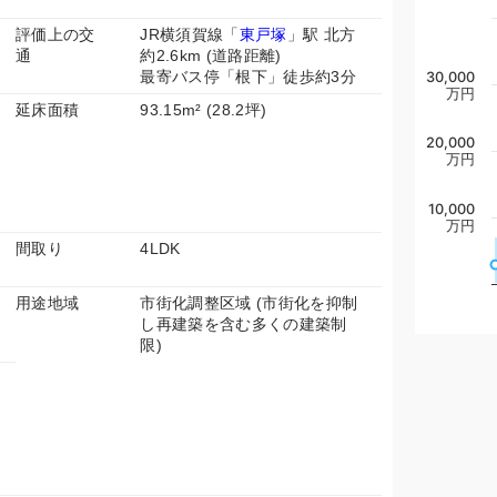
評価上の交
JR横須賀線「
東戸塚
」駅 北方
通
約2.6km (道路距離)
最寄バス停「根下」徒歩約3分
30,000
万円
延床面積
93.15m² (28.2坪)
20,000
万円
10,000
万円
間取り
4LDK
用途地域
市街化調整区域 (市街化を抑制
し再建築を含む多くの建築制
限)