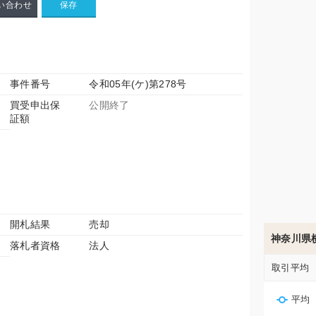
い合わせ
事件番号
令和05年(ケ)第278号
買受申出保
公開終了
証額
開札結果
売却
神奈川県
落札者資格
法人
取引平均
平均