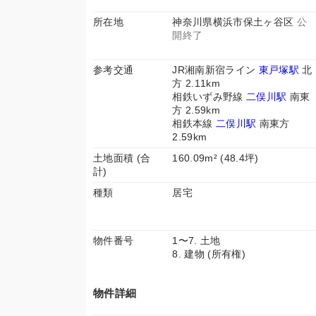
所在地
神奈川県横浜市保土ヶ谷区
公
開終了
参考交通
JR湘南新宿ライン
東戸塚駅
北
方 2.11km
相鉄いずみ野線
二俣川駅
南東
方 2.59km
相鉄本線
二俣川駅
南東方
2.59km
土地面積 (合
160.09m² (48.4坪)
計)
種類
居宅
物件番号
1〜7. 土地
8. 建物 (所有権)
物件詳細