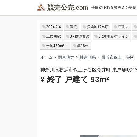
競売公売
全国の不動産競売＆公売物
2024.7.4
競売
横浜地裁本庁
戸建て
二俣川駅
JR横須賀線
JR湘南新宿ライン
土地150m²～
築16年
ホーム
関東地方
神奈川県
横浜市保土ヶ谷区
神奈川県横浜市保土ヶ谷区今井町 東戸塚駅2
¥ 終了 戸建て 93m²