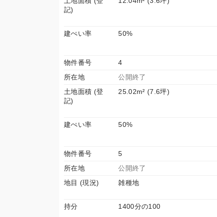
土地面積 (登
12.04m² (3.6坪)
記)
建ぺい率
50%
物件番号
4
所在地
公開終了
土地面積 (登
25.02m² (7.6坪)
記)
建ぺい率
50%
物件番号
5
所在地
公開終了
地目 (現況)
雑種地
持分
1400分の100