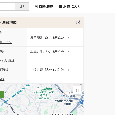
閲覧履歴
お気に入り
・周辺地図
線
東戸塚駅
27分 (約2.1km)
宿ライン
本線
上星川駅
36分 (約2.9km)
いずみ野線
直通線
二俣川駅
36分 (約2.9km)
本線