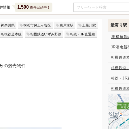
1,590
件情報
物件出品中！
最寄り駅
神奈川県
横浜市保土ヶ谷区
東戸塚駅
上星川駅
相模鉄道本線
相模鉄道いずみ野線
相鉄・JR直通線
JR横須賀
JR湘南新
相模鉄道
7分の競売物件
相模鉄道
相鉄・JR
相模鉄道