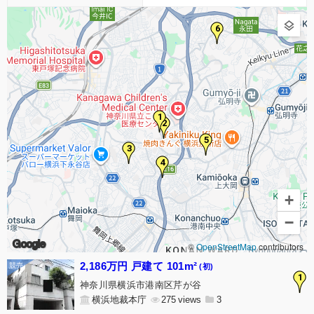
6
1
2
5
3
4
+
−
Google
©
OpenStreetMap
contributors
2,186万円 戸建て 101m²
(初)
1
神奈川県横浜市港南区芹が谷
横浜地裁本庁
275
3