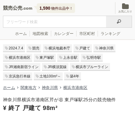
競売公売
1,590
物件出品中！
お気に入り
ホーム
地図検索
カレンダー
市区町村
ランキング
2024.7.4
競売
横浜地裁本庁
戸建て
神奈川県
横浜市港南区
東戸塚駅
上永谷駅
弘明寺駅
JR湘南新宿ライン
JR横須賀線
横浜市ブルーライン
京浜急行本線
土地100m²～
築4年
ホーム
関東地方
神奈川県
横浜市港南区
神奈川県横浜市港南区芹が谷 東戸塚駅25分の競売物件
¥ 終了 戸建て 98m²