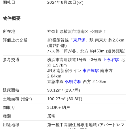
開札日
2024年8月20日(火)
物件概要
所在地
神奈川県横浜市港南区
公開終了
評価上の交通
JR横須賀線「
東戸塚
」駅 南東方 約2.8km
(道路距離)
バス停「芹が谷」北方 約450m (道路距離)
参考交通
横浜市高速鉄道1号線・3号線
上永谷駅
北
方 1.97km
JR湘南新宿ライン
東戸塚駅
南東方
2.04km
京急本線
弘明寺駅
西方 2.10km
延床面積
98.12m² (29.7坪)
土地面積 (合計)
100.27m² (30.3坪)
間取り
3LDK＋納戸
種類
居宅
用途地域
第一種中高層住居専用地域 (アパートやマ