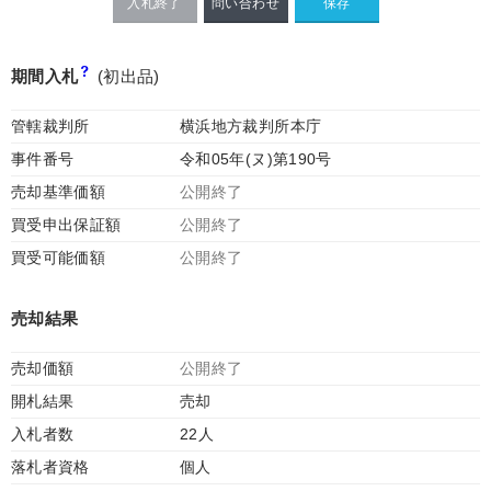
入札終了
問い合わせ
期間入札
(初出品)
管轄裁判所
横浜地方裁判所本庁
事件番号
令和05年(ヌ)第190号
売却基準価額
公開終了
買受申出保証額
公開終了
買受可能価額
公開終了
売却結果
売却価額
公開終了
開札結果
売却
入札者数
22人
落札者資格
個人