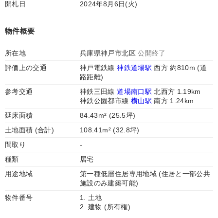
開札日
2024年8月6日(火)
物件概要
所在地
兵庫県神戸市北区
公開終了
評価上の交通
神戸電鉄線
神鉄道場駅
西方 約810m (道
路距離)
参考交通
神鉄三田線
道場南口駅
北西方 1.19km
神鉄公園都市線
横山駅
南方 1.24km
延床面積
84.43m² (25.5坪)
土地面積 (合計)
108.41m² (32.8坪)
間取り
-
種類
居宅
用途地域
第一種低層住居専用地域 (住居と一部公共
施設のみ建築可能)
物件番号
1. 土地
2. 建物 (所有権)