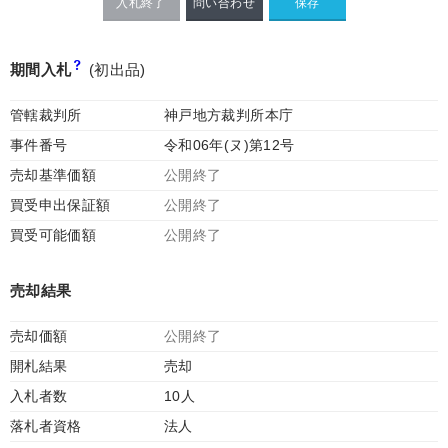
入札終了
問い合わせ
期間入札
(初出品)
管轄裁判所
神戸地方裁判所本庁
事件番号
令和06年(ヌ)第12号
売却基準価額
公開終了
買受申出保証額
公開終了
買受可能価額
公開終了
売却結果
売却価額
公開終了
開札結果
売却
入札者数
10人
落札者資格
法人