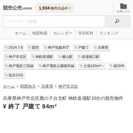
競売公売
1,534
物件出品中！
お気に入り
ホーム
地図検索
カレンダー
市区町村
ランキング
2024.7.8
競売
神戸地裁本庁
戸建て
兵庫県
神戸市北区
神鉄道場駅
横山駅
道場南口駅
神戸電鉄三田線
神戸電鉄公園都市線
土地100m²～
築26年
徒歩10分
ホーム
関西地方
兵庫県
神戸市北区
兵庫県神戸市北区鹿の子台北町 神鉄道場駅10分の競売物件
¥ 終了 戸建て 84m²