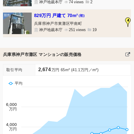
神戸地裁本庁
74
2
829万円 戸建て 70m²
(初)
4
兵庫県神戸市東灘区甲南町
神戸地裁本庁
251
19
兵庫県神戸市灘区 マンションの販売価格
2,674
取引平均
万円 65m² (41.1万円／m²)
平均
6,000
万円
4,000
万円