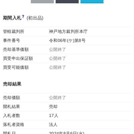
期間入札
(初出品)
管轄裁判所
神戸地方裁判所本庁
事件番号
令和06年(ケ)第8号
売却基準価額
公開終了
買受申出保証額
公開終了
買受可能価額
公開終了
売却結果
売却価額
公開終了
開札結果
売却
入札者数
17人
落札者資格
法人
開札日
2024年8月6日(火)