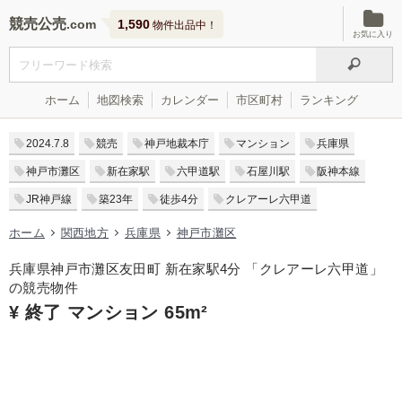
競売公売
1,590
物件出品中！
お気に入り
ホーム
地図検索
カレンダー
市区町村
ランキング
2024.7.8
競売
神戸地裁本庁
マンション
兵庫県
神戸市灘区
新在家駅
六甲道駅
石屋川駅
阪神本線
JR神戸線
築23年
徒歩4分
クレアーレ六甲道
ホーム
関西地方
兵庫県
神戸市灘区
兵庫県神戸市灘区友田町 新在家駅4分 「クレアーレ六甲道」
の競売物件
¥ 終了 マンション 65m²