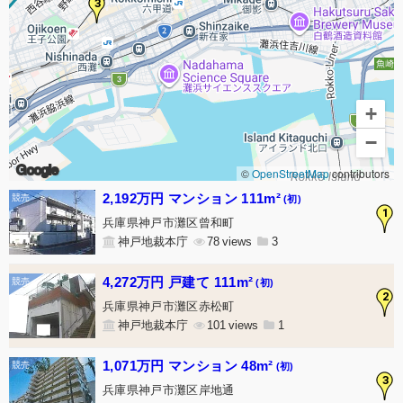
3
+
−
Google
©
OpenStreetMap
contributors
2,192万円 マンション 111m²
(初)
1
兵庫県神戸市灘区曾和町
神戸地裁本庁
78
3
4,272万円 戸建て 111m²
(初)
2
兵庫県神戸市灘区赤松町
神戸地裁本庁
101
1
1,071万円 マンション 48m²
(初)
3
兵庫県神戸市灘区岸地通