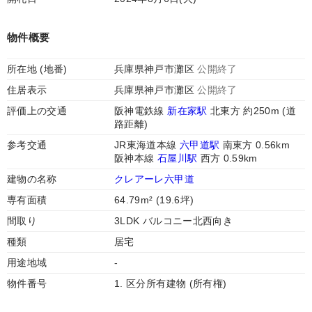
物件概要
所在地 (地番)
兵庫県神戸市灘区
公開終了
住居表示
兵庫県神戸市灘区
公開終了
評価上の交通
阪神電鉄線
新在家駅
北東方 約250m (道
路距離)
参考交通
JR東海道本線
六甲道駅
南東方 0.56km
阪神本線
石屋川駅
西方 0.59km
建物の名称
クレアーレ六甲道
専有面積
64.79m² (19.6坪)
間取り
3LDK バルコニー北西向き
種類
居宅
用途地域
-
物件番号
1. 区分所有建物 (所有権)