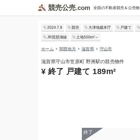
競売公売
全国の不動産競売＆公売物
2024.7.9
競売
大津地裁本庁
戸建て
JR琵琶湖線
土地500m²～
ホーム
関西地方
滋賀県
守山市
滋賀県守山市笠原町 野洲駅の競売物件
¥ 終了 戸建て 189m²