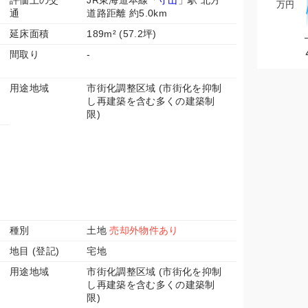
評価上の交
JR東海道本線「
守山
」駅 北方
万円
通
道路距離 約5.0km
延床面積
189m² (57.2坪)
間取り
-
用途地域
市街化調整区域 (市街化を抑制
し再建築を含む多くの建築制
限)
種別
土地
売却外物件あり
地目 (登記)
宅地
用途地域
市街化調整区域 (市街化を抑制
し再建築を含む多くの建築制
限)