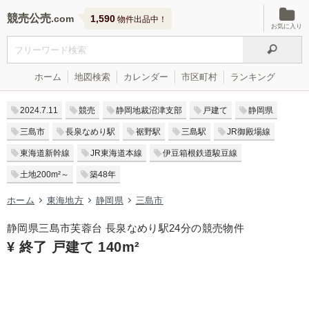
競売公売
1,590
物件出品中！
お気に入り
ホーム
地図検索
カレンダー
市区町村
ランキング
2024.7.11
競売
静岡地裁沼津支部
戸建て
静岡県
三島市
長泉なめり駅
裾野駅
三島駅
JR御殿場線
東海道新幹線
JR東海道本線
伊豆箱根鉄道駿豆線
土地200m²～
築48年
ホーム
東海地方
静岡県
三島市
静岡県三島市芙蓉台 長泉なめり駅24分の競売物件
¥ 終了 戸建て 140m²