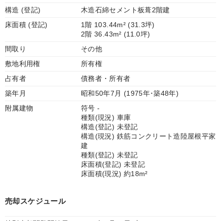
構造 (登記)
木造石綿セメント板葺2階建
床面積 (登記)
1階 103.44m² (31.3坪)
2階 36.43m² (11.0坪)
間取り
その他
敷地利用権
所有権
占有者
債務者・所有者
築年月
昭和50年7月 (1975年･築48年)
附属建物
符号 -
種類(現況) 車庫
構造(登記) 未登記
構造(現況) 鉄筋コンクリート造陸屋根平家
建
種類(登記) 未登記
床面積(登記) 未登記
床面積(現況) 約18m²
売却スケジュール