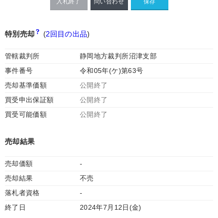
入札終了
問い合わせ
特別売却
(
2回目の出品
)
管轄裁判所
静岡地方裁判所沼津支部
事件番号
令和05年(ケ)第63号
売却基準価額
公開終了
買受申出保証額
公開終了
買受可能価額
公開終了
売却結果
売却価額
-
売却結果
不売
落札者資格
-
終了日
2024年7月12日(金)