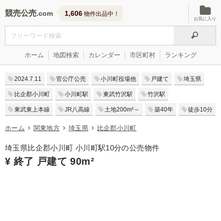
競売公売
1,606
物件出品中！
お気に入り
ホーム
地図検索
カレンダー
市区町村
ランキング
2024.7.11
官公庁公売
小川町役場他
戸建て
埼玉県
比企郡小川町
小川町駅
東武竹沢駅
竹沢駅
東武東上本線
JR八高線
土地200m²～
築40年
徒歩10分
ホーム
関東地方
埼玉県
比企郡小川町
埼玉県比企郡小川町 小川町駅10分の公売物件
¥ 終了 戸建て 90m²