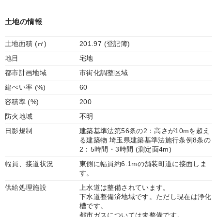
土地の情報
土地面積 (㎡)
201.97 (登記簿)
地目
宅地
都市計画地域
市街化調整区域
建ぺい率 (%)
60
容積率 (%)
200
防火地域
不明
日影規制
建築基準法第56条の2：高さが10mを超え
る建築物 埼玉県建築基準法施行条例8条の
2：5時間・3時間 (測定面4m)
幅員、接道状況
東側に幅員約6.1mの舗装町道に接面しま
す。
供給処理施設
上水道は整備されています。
下水道整備済地域です。ただし現在は浄化
槽です。
都市ガスについては未整備です。