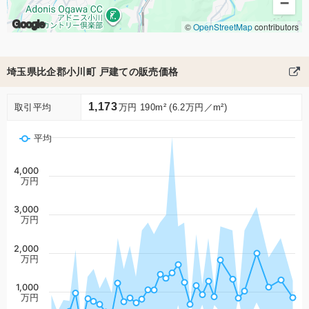
−
Google
©
OpenStreetMap
contributors
埼玉県比企郡小川町 戸建ての販売価格
1,173
取引平均
万円 190m² (6.2万円／m²)
平均
4,000
万円
3,000
万円
2,000
万円
1,000
万円