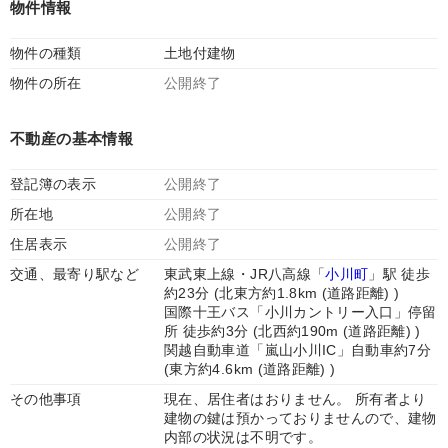
物件情報
物件の種類
土地付建物
物件の所在
公開終了
不動産の基本情報
登記簿の表示
公開終了
所在地
公開終了
住居表示
公開終了
交通、最寄り駅など
東武東上線・JR八高線「
小川町
」駅 徒歩
約23分 (北東方約1.8km (道路距離) )
国際十王バス「小川カントリー入口」停留
所 徒歩約3分 (北西約190m (道路距離) )
関越自動車道「嵐山小川IC」自動車約7分
(東方約4.6km (道路距離) )
その他事項
現在、居住者はおりません。 所有者より
建物の鍵は預かっておりませんので、建物
内部の状況は不明です。