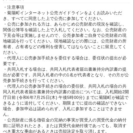
・注意事項
・菊陽町インターネット公売ガイドラインをよくお読みいただ
き、すべてに同意した上で公売に参加してください。
・公売に参加される方は、あらかじめ公売財産の現況を確認し、
関係公簿等を確認した上で入札してください。なお、公売財産の
下見会等は実施しませんので、公売参加者ご自身で公売財産の現
地確認を行ってください。現地確認などの際には、公売財産の所
有者、占有者などの権利を侵害してはならないことに留意してく
ださい。
・代理人に公売参加手続きを委任する場合は、委任状の提出が必
要です。
・共同入札する場合は、共同入札代表者届出書兼持分内訳書の提
出が必要です。共同入札者の中の1名が代表者となり、その方が公
売参加手続きを行ってください。
・代理人の公売参加手続きの場合の委任状、共同入札の場合の共
同入札代表者届出書兼持分内訳書の提出については、入札開始2開
庁日前 (令和6年7月25日(木) 午後5時00分) までに菊陽町が確認で
きるように送付してください。期限までに提出の確認ができない
場合、参加申込は認められず、入札に参加することはできませ
ん。
・公売財産に係る徴収金の完納の事実が買受人の買受代金の納付
前に証明されたとき、または買受代金納付後であっても、取消す
べき重大な事由があるときは売却決定を取り消します。