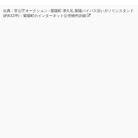
出典：官公庁オークション - 菊陽町 津久礼 菊陽バイパス沿いガソリンスタンド
(約632坪)：菊陽町のインターネット公売物件詳細