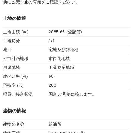
前に公売中止の有無をご確認ください。
土地の情報
土地面積 (㎡)
2085.66 (登記簿)
土地持分
1/1
地目
宅地及び雑種地
都市計画地域
市街化地域
用途地域
工業商業地域
建ぺい率 (%)
60
容積率 (%)
200
幅員、接道状況
国道57号線に接します。
建物の情報
建物の名称
給油所