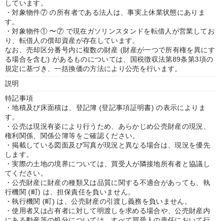
しています。
・対象物件⑦ の所有者である法人は、事実上休業状態にありま
す。
・対象物件① 〜⑦ で現在ガソリンスタンドを転借人が営業してお
り、転借人の償却資産が存在しています。
なお、売却区分番号内に複数の財産 (財産が一つで所有権を異にす
る場合を含む) があるものについては、国税徴収法第89条第3項の
規定に基づき、一括換価の方法により公売を行います。
説明
特記事項
・地積及び床面積は、登記簿 (登記事項証明書) の表示によりま
す。
・公売は現況有姿により行うため、あらかじめ公売財産の現況、
権利関係、関係公簿等をご確認ください。
・掲載している図面及び写真が現況と異なる場合は、現況を優先
します。
・実際の土地の境界については、買受人が隣接地所有者と協議し
てください。
・公売財産に財産の種類又は品質に関する不適合があっても、執
行機関 (町) は、担保責任を負いません。
・執行機関 (町) は、公売財産の引渡し義務を負いません。
・使用者又は占有者に対して明渡しを求める場合や、公売財産内
にある動産等の処分については、すべて買受人の責任において行