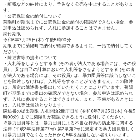
・町税などの納付により、予告なく公売を中止することがありま
す。
・公売保証金の納付について
菊陽町が期限までに公売保証金の納付の確認ができない場合、参
加申込は認められず、入札に参加することはできません。
納付期限
令和6年7月25日(木) 午後5時00分
期限までに菊陽町で納付が確認できるように、一括で納付してく
ださい。
・陳述書等の提出について
・入札等をしようとする者 (その者が法人である場合には、その役
員) 、又は自己の計算において入札等をさせようとする者 (その者
が法人である場合には、その役員) は、暴力団員等に該当しないこ
とを陳述しなければ、入札等をすることができません。この陳述
は、所定の陳述書を提出していただくことにより行います。菊陽
町が期限までに提出の確認ができない場合、参加申込は認められ
ず、入札に参加することはできません。また、不備があるときに
は、入札等は無効となります。
陳述書の提出期限 入札開始2開庁日前 (令和6年7月25日(木) 午後5
時00分) までに菊陽町が確認できるように送付してください。
※暴力団員等とは、暴力団員による不当な行為の防止等に関する
法律 (平成3年法律第77号) 第2条第2号に規定する暴力団員若しく
は暴力団員でなくなった日から5年を経過しない者をいいます。