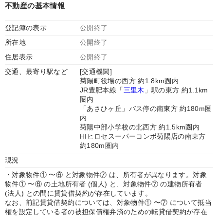
不動産の基本情報
登記簿の表示
公開終了
所在地
公開終了
住居表示
公開終了
交通、最寄り駅など
[交通機関]
菊陽町役場の西方 約1.8km圏内
JR豊肥本線「
三里木
」駅の東方 約1.1km
圏内
「あさひヶ丘」バス停の南東方 約180m圏
内
菊陽中部小学校の北西方 約1.5km圏内
HIヒロセスーパーコンボ菊陽店の南東方
約180m圏内
現況
・対象物件① 〜⑥ と対象物件⑦ は、所有者が異なります。対象
物件① 〜⑥ の土地所有者 (個人) と、対象物件⑦ の建物所有者
(法人) との間に賃貸借契約が存在しています。
なお、前記賃貸借契約については、対象物件① 〜⑦ について抵当
権を設定している者の被担保債権弁済のための転貸借契約が存在