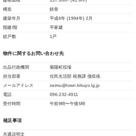
建物面積
137.50m² (41.6坪)
構造
鉄骨
建築年月
平成6年 (1994年) 2月
階建/階
平家建
総戸数
1戸
物件に関するお問い合わせ先
出品行政機関
菊陽町役場
担当部署
住民生活部 税務課 徴収係
メールアドレス
zeimu@town.kikuyo.lg.jp
電話
096-232-4911
受付時間
午前9時〜午後5時
補足事項
共通説明文