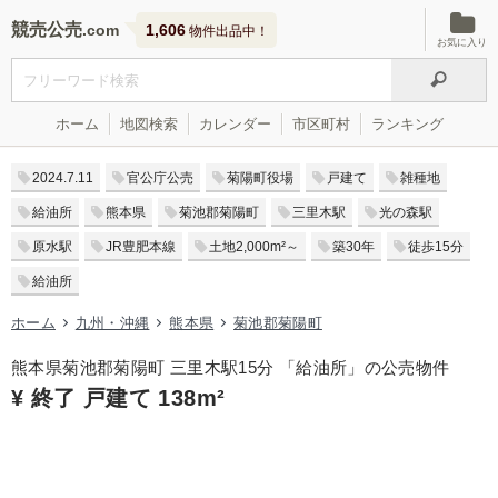
競売公売
1,606
物件出品中！
お気に入り
ホーム
地図検索
カレンダー
市区町村
ランキング
2024.7.11
官公庁公売
菊陽町役場
戸建て
雑種地
給油所
熊本県
菊池郡菊陽町
三里木駅
光の森駅
原水駅
JR豊肥本線
土地2,000m²～
築30年
徒歩15分
給油所
ホーム
九州・沖縄
熊本県
菊池郡菊陽町
熊本県菊池郡菊陽町 三里木駅15分 「給油所」の公売物件
¥ 終了 戸建て 138m²