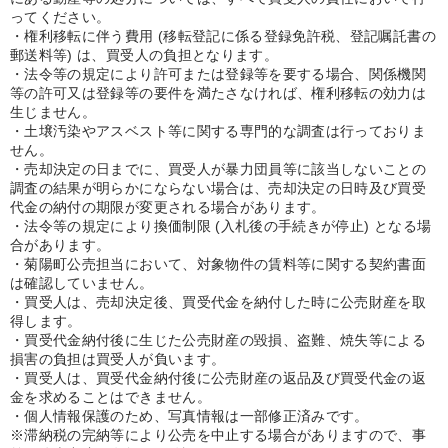
ってください。
・権利移転に伴う費用 (移転登記に係る登録免許税、登記嘱託書の
郵送料等) は、買受人の負担となります。
・法令等の規定により許可または登録等を要する場合、関係機関
等の許可又は登録等の要件を満たさなければ、権利移転の効力は
生じません。
・土壌汚染やアスベスト等に関する専門的な調査は行っておりま
せん。
・売却決定の日までに、買受人が暴力団員等に該当しないことの
調査の結果が明らかにならない場合は、売却決定の日時及び買受
代金の納付の期限が変更される場合があります。
・法令等の規定により換価制限 (入札後の手続きが停止) となる場
合があります。
・菊陽町公売担当において、対象物件の賃料等に関する契約書面
は確認していません。
・買受人は、売却決定後、買受代金を納付した時に公売財産を取
得します。
・買受代金納付後に生じた公売財産の毀損、盗難、焼失等による
損害の負担は買受人が負います。
・買受人は、買受代金納付後に公売財産の返品及び買受代金の返
金を求めることはできません。
・個人情報保護のため、写真情報は一部修正済みです。
※滞納税の完納等により公売を中止する場合がありますので、事