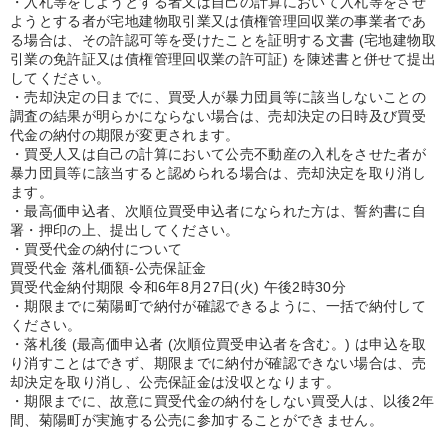
・入札等をしようとする者又は自己の計算において入札等をさせ
ようとする者が宅地建物取引業又は債権管理回収業の事業者であ
る場合は、その許認可等を受けたことを証明する文書 (宅地建物取
引業の免許証又は債権管理回収業の許可証) を陳述書と併せて提出
してください。
・売却決定の日までに、買受人が暴力団員等に該当しないことの
調査の結果が明らかにならない場合は、売却決定の日時及び買受
代金の納付の期限が変更されます。
・買受人又は自己の計算において公売不動産の入札をさせた者が
暴力団員等に該当すると認められる場合は、売却決定を取り消し
ます。
・最高価申込者、次順位買受申込者になられた方は、誓約書に自
署・押印の上、提出してください。
・買受代金の納付について
買受代金 落札価額-公売保証金
買受代金納付期限 令和6年8月27日(火) 午後2時30分
・期限までに菊陽町で納付が確認できるように、一括で納付して
ください。
・落札後 (最高価申込者 (次順位買受申込者を含む。) は申込を取
り消すことはできず、期限までに納付が確認できない場合は、売
却決定を取り消し、公売保証金は没収となります。
・期限までに、故意に買受代金の納付をしない買受人は、以後2年
間、菊陽町が実施する公売に参加することができません。