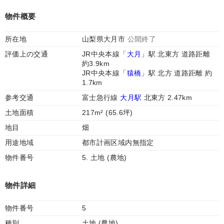
物件概要
所在地
山梨県大月市
公開終了
評価上の交通
JR中央本線「
大月
」駅 北東方 道路距離
約3.9km
JR中央本線「
猿橋
」駅 北方 道路距離 約
1.7km
参考交通
富士急行線
大月駅
北東方 2.47km
土地面積
217m² (65.6坪)
地目
畑
用途地域
都市計画区域内無指定
物件番号
5. 土地 (農地)
物件詳細
物件番号
5
種別
土地 (農地)