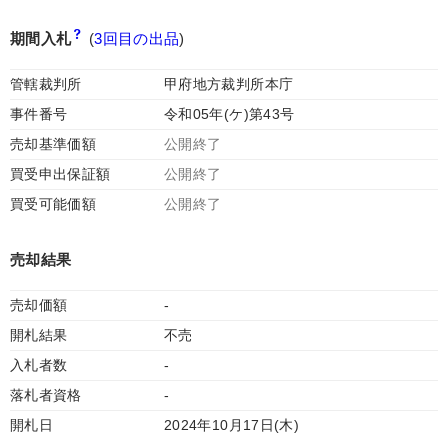
期間入札
(
3回目の出品
)
管轄裁判所
甲府地方裁判所本庁
事件番号
令和05年(ケ)第43号
売却基準価額
公開終了
買受申出保証額
公開終了
買受可能価額
公開終了
売却結果
売却価額
-
開札結果
不売
入札者数
-
落札者資格
-
開札日
2024年10月17日(木)