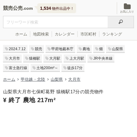
競売公売
1,534
物件出品中！
お気に入り
ホーム
地図検索
カレンダー
市区町村
ランキング
2024.7.12
競売
甲府地裁本庁
農地
畑
山梨県
大月市
猿橋駅
大月駅
上大月駅
JR中央本線
富士急行線
土地200m²～
徒歩17分
ホーム
甲信越・北陸
山梨県
大月市
山梨県大月市七保町葛野 猿橋駅17分の競売物件
¥ 終了 農地 217m²