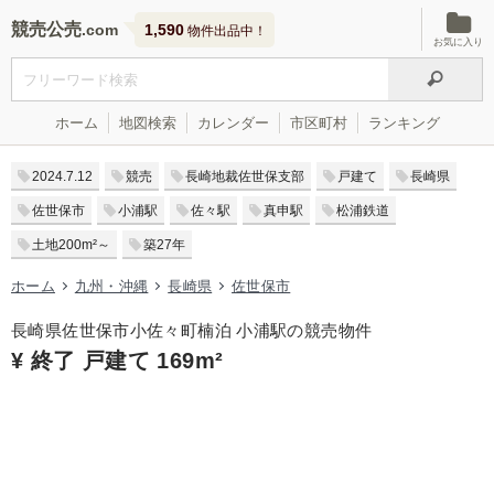
競売公売
1,590
物件出品中！
お気に入り
ホーム
地図検索
カレンダー
市区町村
ランキング
2024.7.12
競売
長崎地裁佐世保支部
戸建て
長崎県
佐世保市
小浦駅
佐々駅
真申駅
松浦鉄道
土地200m²～
築27年
ホーム
九州・沖縄
長崎県
佐世保市
長崎県佐世保市小佐々町楠泊 小浦駅の競売物件
¥ 終了 戸建て 169m²