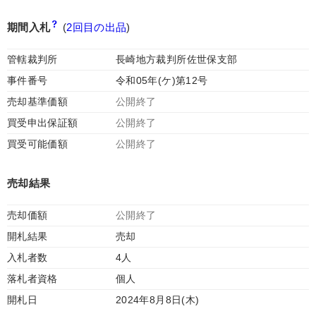
期間入札
(
2回目の出品
)
管轄裁判所
長崎地方裁判所佐世保支部
事件番号
令和05年(ケ)第12号
売却基準価額
公開終了
買受申出保証額
公開終了
買受可能価額
公開終了
売却結果
売却価額
公開終了
開札結果
売却
入札者数
4人
落札者資格
個人
開札日
2024年8月8日(木)