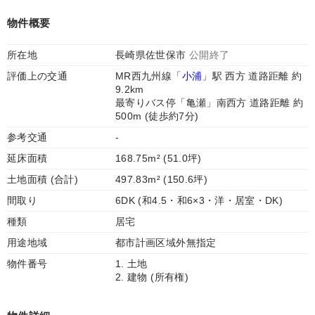
物件概要
所在地
長崎県佐世保市
公開終了
評価上の交通
MR西九州線「
小浦
」駅 西方 道路距離 約
9.2km
最寄りバス停「亀瀬」南西方 道路距離 約
500m (徒歩約7分)
参考交通
-
延床面積
168.75m² (51.0坪)
土地面積 (合計)
497.83m² (150.6坪)
間取り
6DK (和4.5・和6×3・洋・居室・DK)
種類
居宅
用途地域
都市計画区域外無指定
物件番号
1. 土地
2. 建物 (所有権)