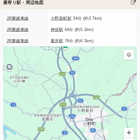
最寄り駅・周辺地図
JR磐越東線
小野新町駅
34分 (約2.7km)
JR磐越東線
神俣駅
64分 (約5.1km)
JR磐越東線
夏井駅
76分 (約6.1km)
+