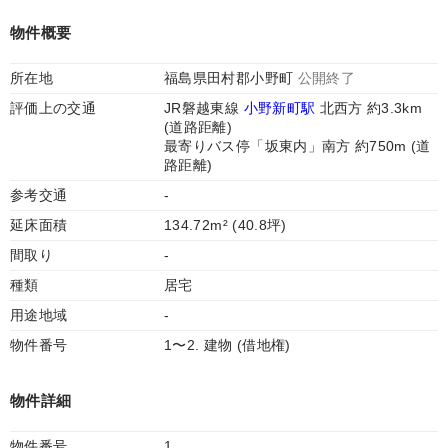
物件概要
所在地
福島県田村郡小野町
公開終了
評価上の交通
JR磐越東線
小野新町駅
北西方 約3.3km
(道路距離)
最寄りバス停「坂東内」南方 約750m (道
路距離)
参考交通
-
延床面積
134.72m² (40.8坪)
間取り
-
種類
居宅
用途地域
-
物件番号
1〜2. 建物 (借地権)
物件詳細
物件番号
1