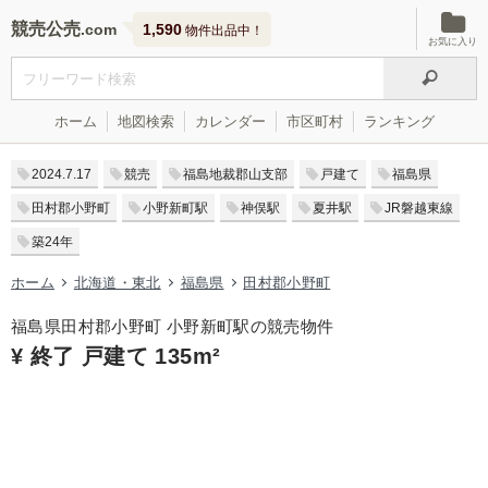
競売公売
1,590
物件出品中！
お気に入り
ホーム
地図検索
カレンダー
市区町村
ランキング
2024.7.17
競売
福島地裁郡山支部
戸建て
福島県
田村郡小野町
小野新町駅
神俣駅
夏井駅
JR磐越東線
築24年
ホーム
北海道・東北
福島県
田村郡小野町
福島県田村郡小野町 小野新町駅の競売物件
¥ 終了 戸建て 135m²