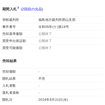
期間入札
(
2回目の出品
)
管轄裁判所
福島地方裁判所郡山支部
事件番号
令和05年(ケ)第18号
売却基準価額
公開終了
買受申出保証額
公開終了
買受可能価額
公開終了
売却結果
売却価額
-
開札結果
不売
入札者数
-
落札者資格
-
開札日
2024年8月21日(水)