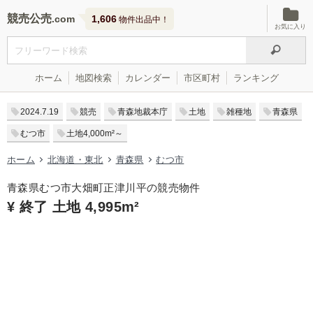
競売公売
1,606
物件出品中！
お気に入り
ホーム
地図検索
カレンダー
市区町村
ランキング
2024.7.19
競売
青森地裁本庁
土地
雑種地
青森県
むつ市
土地4,000m²～
ホーム
北海道・東北
青森県
むつ市
青森県むつ市大畑町正津川平の競売物件
¥ 終了 土地 4,995m²