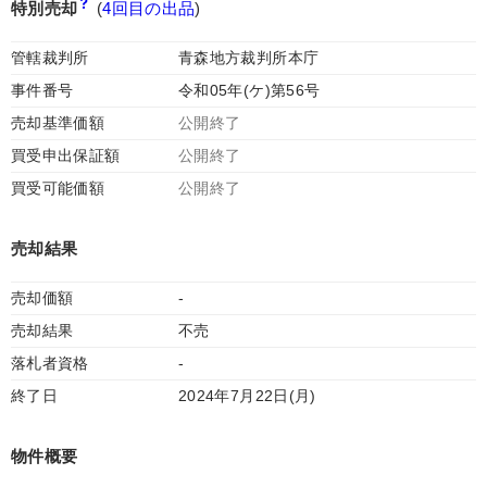
特別売却
(
4回目の出品
)
管轄裁判所
青森地方裁判所本庁
事件番号
令和05年(ケ)第56号
売却基準価額
公開終了
買受申出保証額
公開終了
買受可能価額
公開終了
売却結果
売却価額
-
売却結果
不売
落札者資格
-
終了日
2024年7月22日(月)
物件概要