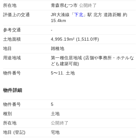
所在地
青森県むつ市
公開終了
評価上の交通
JR大湊線「
下北
」駅 北方 道路距離 約
15.4km
参考交通
-
土地面積
4,995.19m² (1,511.0坪)
地目
雑種地
用途地域
第一種住居地域 (店舗や事務所・ホテルな
ども建築可能)
物件番号
5〜11. 土地
物件詳細
物件番号
5
種別
土地
所在地
公開終了
地目 (登記)
宅地