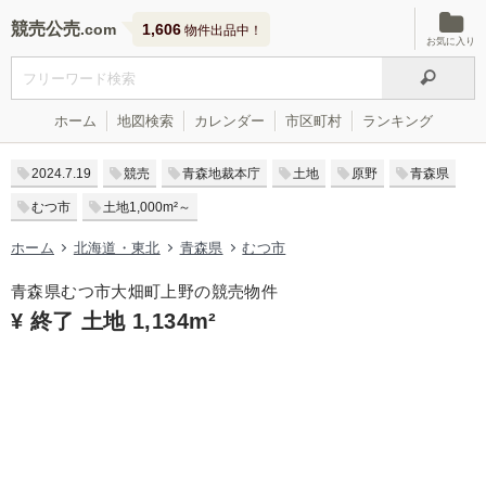
競売公売
1,606
物件出品中！
お気に入り
ホーム
地図検索
カレンダー
市区町村
ランキング
2024.7.19
競売
青森地裁本庁
土地
原野
青森県
むつ市
土地1,000m²～
ホーム
北海道・東北
青森県
むつ市
青森県むつ市大畑町上野の競売物件
¥ 終了 土地 1,134m²