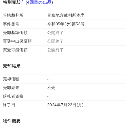
特別売却
(
4回目の出品
)
管轄裁判所
青森地方裁判所本庁
事件番号
令和05年(ケ)第58号
売却基準価額
公開終了
買受申出保証額
公開終了
買受可能価額
公開終了
売却結果
売却価額
-
売却結果
不売
落札者資格
-
終了日
2024年7月22日(月)
物件概要