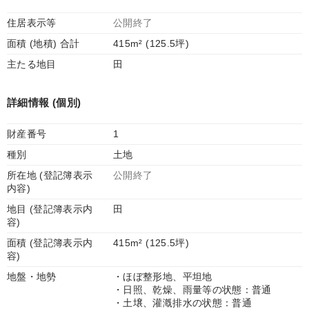
住居表示等
公開終了
面積 (地積) 合計
415m² (125.5坪)
主たる地目
田
詳細情報 (個別)
財産番号
1
種別
土地
所在地 (登記簿表示
公開終了
内容)
地目 (登記簿表示内
田
容)
面積 (登記簿表示内
415m² (125.5坪)
容)
地盤・地勢
・ほぼ整形地、平坦地
・日照、乾燥、雨量等の状態：普通
・土壌、灌漑排水の状態：普通