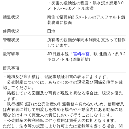
・災害の危険性の程度：洪水浸水想定3.0
メ-トル〜5.0メ-トル未満
接道状況
南側で幅員約2.5メ-トルのアスファルト舗
装農道に接面
使用状況
田地
管理状況
所有者の親類が年間水利費を支払って耕作
しています。
最寄駅等
JR日豊本線「
宮崎神宮
」駅 北西方：約9.2
キロメ-トル (道路距離)
留意事項
・地積及び床面積は、登記事項証明書の表示によります。
・公売財産については、あらかじめその現況及び関係公簿等を確
認してください。
・掲載している図面及び写真が現況と異なる場合は、現況を優先
します。
・執行機関 (国) は公売財産の引渡義務を負わないため、使用者又
は占有者に対して明渡しを求める場合や不動産内にある動産の処
理などはすべて買受人の責任において行うことになります。
・公売財産の権利移転に伴う費用は買受人の負担となります。
ただし、法令等の規定により許可または登録等を要する場合、関