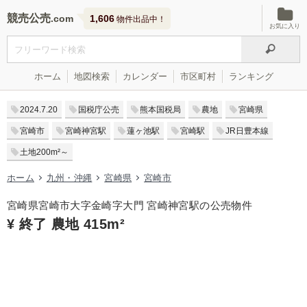
競売公売
1,606
物件出品中！
お気に入り
ホーム
地図検索
カレンダー
市区町村
ランキング
2024.7.20
国税庁公売
熊本国税局
農地
宮崎県
宮崎市
宮崎神宮駅
蓮ヶ池駅
宮崎駅
JR日豊本線
土地200m²～
ホーム
九州・沖縄
宮崎県
宮崎市
宮崎県宮崎市大字金崎字大門 宮崎神宮駅の公売物件
¥ 終了 農地 415m²