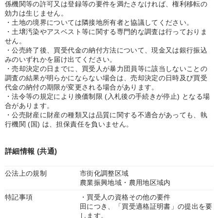
係機関等の許可又は登録等の要件を満たさなければ、権利移転の
効力は生じません。
・土地の境界については隣接地所有者と協議してください。
・土壌汚染やアスベスト等に関する専門的な調査は行っておりま
せん。
・公売終了後、買受代金の納付方法について、現金又は銀行振込
みのいずれかを届け出てください。
・売却決定の日までに、買受人が暴力団員等に該当しないことの
調査の結果が明らかにならない場合は、売却決定の日時及び買受
代金の納付の期限が変更される場合があります。
・法令等の規定により換価制限 (入札後の手続きが停止) となる場
合があります。
・公売財産に財産の種類又は品質に関する不適合があっても、執
行機関 (国) は、担保責任を負いません。
詳細情報 (共通)
公法上の規制
市街化調整区域
農業振興地域・農用地区域内
特記事項
・買受人の資格その他の要件
田につき、「買受適格証明書」の提出を要
します。