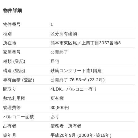
物件詳細
物件番号
1
種別
区分所有建物
所在地
熊本市東区尾ノ上四丁目3057番地8
家屋番号
公開終了
種類 (登記)
居宅
構造 (登記)
鉄筋コンクリート造1階建
専有面積 (登記)
公開終了
76.53m² (23.2坪)
間取り
4LDK、バルコニー有り
敷地利用権
所有権
管理費等
30,800円
バルコニー面積
あり
占有者
債務者・所有者
築年月
平成20年9月 (2008年･築15年)