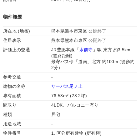
物件概要
所在地 (地番)
熊本県熊本市東区
公開終了
住居表示
熊本県熊本市東区
公開終了
評価上の交通
JR豊肥本線「
水前寺
」駅 東方 約3.5km
(道路距離)
最寄バス停「道南」北方 約100m (徒歩約
2分)
参考交通
-
建物の名称
サーパス尾ノ上
専有面積
76.53m² (23.2坪)
間取り
4LDK、バルコニー有り
種類
居宅
用途地域
-
物件番号
1. 区分所有建物 (所有権)