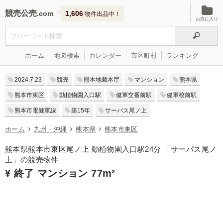
競売公売
1,606
物件出品中！
お気に入り
ホーム
地図検索
カレンダー
市区町村
ランキング
2024.7.23
競売
熊本地裁本庁
マンション
熊本県
熊本市東区
動植物園入口駅
健軍交番前駅
健軍校前駅
熊本市電健軍線
築15年
サーパス尾ノ上
ホーム
九州・沖縄
熊本県
熊本市東区
熊本県熊本市東区尾ノ上 動植物園入口駅24分 「サーパス尾ノ
上」の競売物件
¥ 終了 マンション 77m²