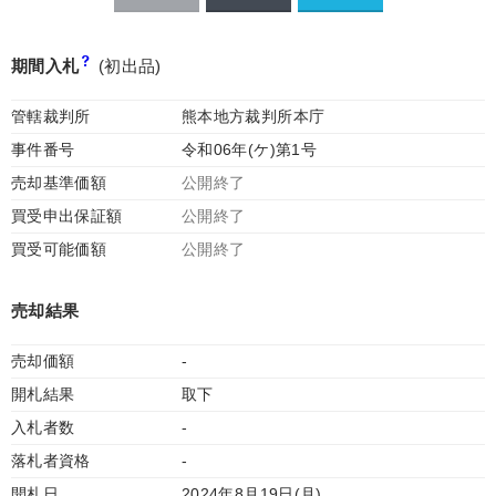
期間入札
(初出品)
管轄裁判所
熊本地方裁判所本庁
事件番号
令和06年(ケ)第1号
売却基準価額
公開終了
買受申出保証額
公開終了
買受可能価額
公開終了
売却結果
売却価額
-
開札結果
取下
入札者数
-
落札者資格
-
開札日
2024年8月19日(月)