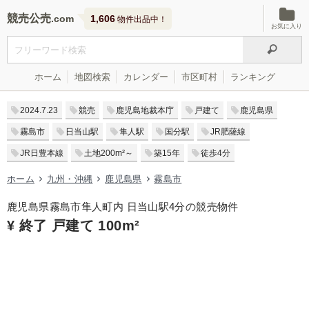
競売公売
1,606
物件出品中！
お気に入り
ホーム
地図検索
カレンダー
市区町村
ランキング
2024.7.23
競売
鹿児島地裁本庁
戸建て
鹿児島県
霧島市
日当山駅
隼人駅
国分駅
JR肥薩線
JR日豊本線
土地200m²～
築15年
徒歩4分
ホーム
九州・沖縄
鹿児島県
霧島市
鹿児島県霧島市隼人町内 日当山駅4分の競売物件
¥ 終了 戸建て 100m²