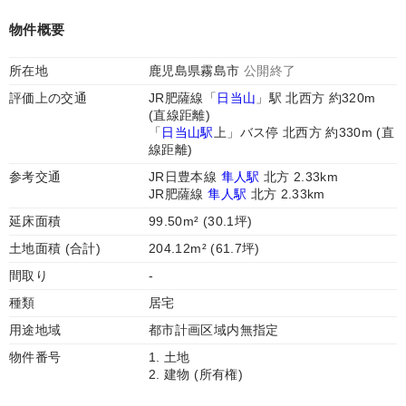
物件概要
所在地
鹿児島県霧島市
公開終了
評価上の交通
JR肥薩線「
日当山
」駅 北西方 約320m
(直線距離)
「
日当山駅
上」バス停 北西方 約330m (直
線距離)
参考交通
JR日豊本線
隼人駅
北方 2.33km
JR肥薩線
隼人駅
北方 2.33km
延床面積
99.50m² (30.1坪)
土地面積 (合計)
204.12m² (61.7坪)
間取り
-
種類
居宅
用途地域
都市計画区域内無指定
物件番号
1. 土地
2. 建物 (所有権)