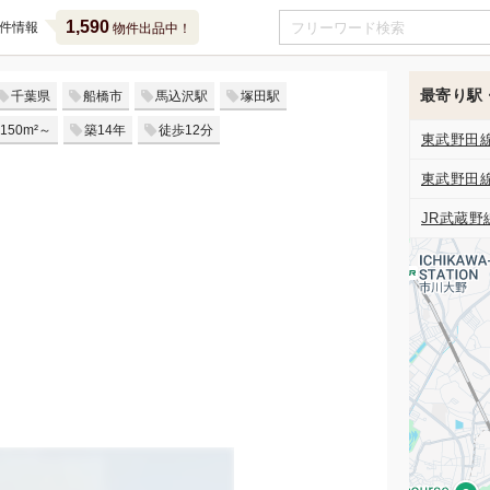
1,590
件情報
物件出品中！
最寄り駅
千葉県
船橋市
馬込沢駅
塚田駅
150m²～
築14年
徒歩12分
東武野田
東武野田
JR武蔵野