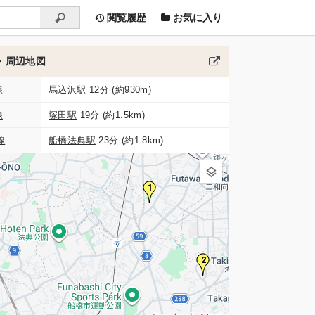
閲覧履歴
お気に入り
・周辺地図
線
馬込沢駅
12分 (約930m)
線
塚田駅
19分 (約1.5km)
線
船橋法典駅
23分 (約1.8km)
1
2