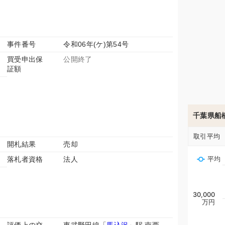
事件番号
令和06年(ケ)第54号
買受申出保
公開終了
証額
千葉県船
取引平均
開札結果
売却
落札者資格
法人
平均
30,000
万円