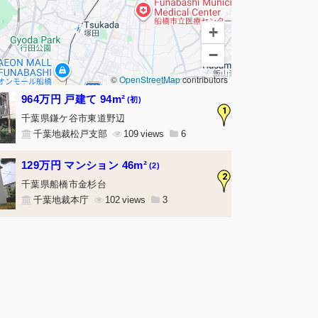
+
−
©
OpenStreetMap
contributors
964万円 戸建て 94m²
(初)
1
千葉県鎌ケ谷市東道野辺
千葉地裁松戸支部
109
6
129万円 マンション 46m²
(2)
2
千葉県船橋市金杉台
千葉地裁本庁
102
3