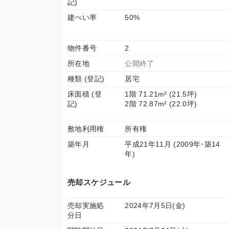
記)
建ぺい率
50%
物件番号
2
所在地
公開終了
種類 (登記)
居宅
床面積 (登
1階 71.21m² (21.5坪)
記)
2階 72.87m² (22.0坪)
敷地利用権
所有権
築年月
平成21年11月 (2009年･築14
年)
売却スケジュール
売却実施処
2024年7月5日(金)
分日