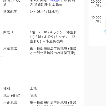
評価上の交
東武野田線「
馬込沢
」駅 南西
20,000
通
方 道路距離 約1.3km
万円
延床面積
144.08m² (43.6坪)
10,000
万円
間取り
1階：2LDK (キッチン、浴室あ
り) 2階：3LDK (キッチン、浴
室あり) ＋小屋裏収納
用途地域
第一種低層住居専用地域 (住居
と一部公共施設のみ建築可能)
種別
土地
地目 (登記)
宅地
用途地域
第一種低層住居専用地域 (住居