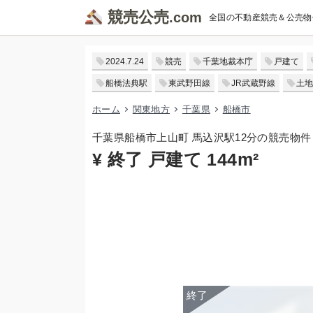
競売公売
全国の不動産競売＆公売物
2024.7.24
競売
千葉地裁本庁
戸建て
船橋法典駅
東武野田線
JR武蔵野線
土地
ホーム
関東地方
千葉県
船橋市
千葉県船橋市上山町 馬込沢駅12分の競売物件
¥ 終了 戸建て 144m²