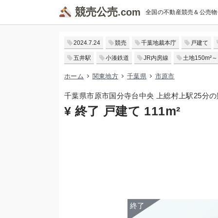
競売公売
全国の不動産競売＆公売物
2024.7.24
競売
千葉地裁本庁
戸建て
五井駅
小湊鉄道
JR内房線
土地150m²～
ホーム
関東地方
千葉県
市原市
千葉県市原市国分寺台中央 上総村上駅25分
¥ 終了 戸建て 111m²