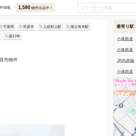
1,590
件情報
物件出品中！
最寄り駅
千葉県
市原市
上総村上駅
海士有木駅
築13年
小湊鉄道
小湊鉄道
の競売物件
JR内房線
小湊鉄道