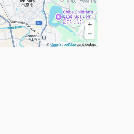
+
−
©
OpenStreetMap
contributors