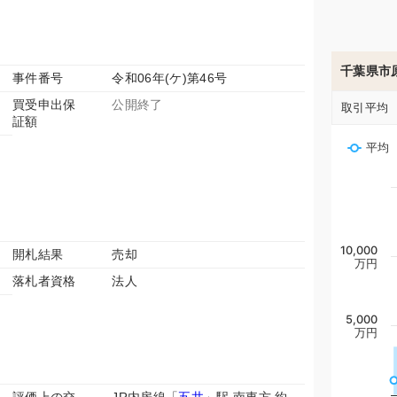
千葉県市
事件番号
令和06年(ケ)第46号
買受申出保
公開終了
取引平均
証額
平均
10,000
開札結果
売却
万円
落札者資格
法人
5,000
万円