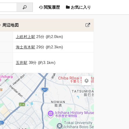
閲覧履歴
お気に入り
・周辺地図
上総村上駅
25分 (約2.0km)
海士有木駅
29分 (約2.3km)
五井駅
39分 (約3.1km)