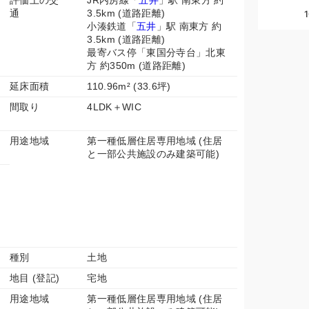
評価上の交
JR内房線「
五井
」駅 南東方 約
通
3.5km (道路距離)
小湊鉄道「
五井
」駅 南東方 約
3.5km (道路距離)
最寄バス停「東国分寺台」北東
方 約350m (道路距離)
延床面積
110.96m² (33.6坪)
間取り
4LDK＋WIC
用途地域
第一種低層住居専用地域 (住居
と一部公共施設のみ建築可能)
種別
土地
地目 (登記)
宅地
用途地域
第一種低層住居専用地域 (住居