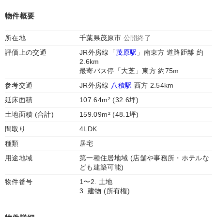
物件概要
所在地
千葉県茂原市
公開終了
評価上の交通
JR外房線「
茂原駅
」南東方 道路距離 約
2.6km
最寄バス停「大芝」東方 約75m
参考交通
JR外房線
八積駅
西方 2.54km
延床面積
107.64m² (32.6坪)
土地面積 (合計)
159.09m² (48.1坪)
間取り
4LDK
種類
居宅
用途地域
第一種住居地域 (店舗や事務所・ホテルな
ども建築可能)
物件番号
1〜2. 土地
3. 建物 (所有権)