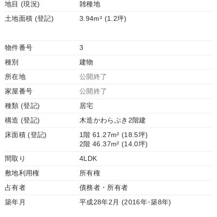
地目 (現況)
雑種地
土地面積 (登記)
3.94m² (1.2坪)
物件番号
3
種別
建物
所在地
公開終了
家屋番号
公開終了
種類 (登記)
居宅
構造 (登記)
木造かわらぶき2階建
床面積 (登記)
1階 61.27m² (18.5坪)
2階 46.37m² (14.0坪)
間取り
4LDK
敷地利用権
所有権
占有者
債務者・所有者
築年月
平成28年2月 (2016年･築8年)