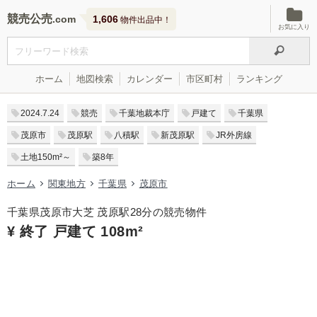
競売公売
1,606
物件出品中！
お気に入り
ホーム
地図検索
カレンダー
市区町村
ランキング
2024.7.24
競売
千葉地裁本庁
戸建て
千葉県
茂原市
茂原駅
八積駅
新茂原駅
JR外房線
土地150m²～
築8年
ホーム
関東地方
千葉県
茂原市
千葉県茂原市大芝 茂原駅28分の競売物件
¥ 終了 戸建て 108m²