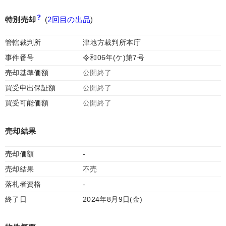
特別売却
(
2回目の出品
)
管轄裁判所
津地方裁判所本庁
事件番号
令和06年(ケ)第7号
売却基準価額
公開終了
買受申出保証額
公開終了
買受可能価額
公開終了
売却結果
売却価額
-
売却結果
不売
落札者資格
-
終了日
2024年8月9日(金)