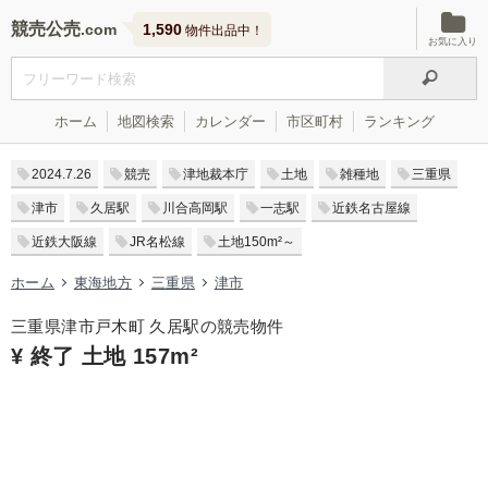
競売公売
1,590
物件出品中！
お気に入り
ホーム
地図検索
カレンダー
市区町村
ランキング
2024.7.26
競売
津地裁本庁
土地
雑種地
三重県
津市
久居駅
川合高岡駅
一志駅
近鉄名古屋線
近鉄大阪線
JR名松線
土地150m²～
ホーム
東海地方
三重県
津市
三重県津市戸木町 久居駅の競売物件
¥ 終了 土地 157m²