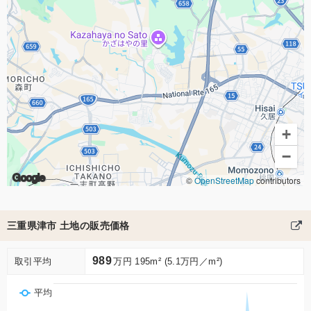
+
−
Google
©
OpenStreetMap
contributors
三重県津市 土地の販売価格
989
取引平均
万円 195m² (5.1万円／m²)
平均