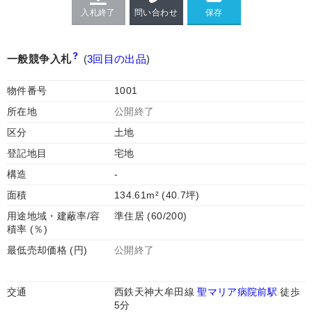
入札終了
問い合わせ
一般競争入札
(
3回目の出品
)
物件番号
1001
所在地
公開終了
区分
土地
登記地目
宅地
構造
-
面積
134.61m² (40.7坪)
用途地域・建蔽率/容
準住居 (60/200)
積率 (％)
最低売却価格 (円)
公開終了
交通
西鉄天神大牟田線
聖マリア病院前駅
徒歩
5分