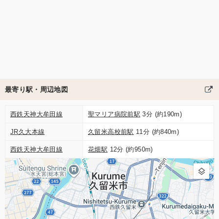
最寄り駅・周辺地図
西鉄天神大牟田線
聖マリア病院前駅
3分 (約190m)
JR久大本線
久留米高校前駅
11分 (約840m)
西鉄天神大牟田線
花畑駅
12分 (約950m)