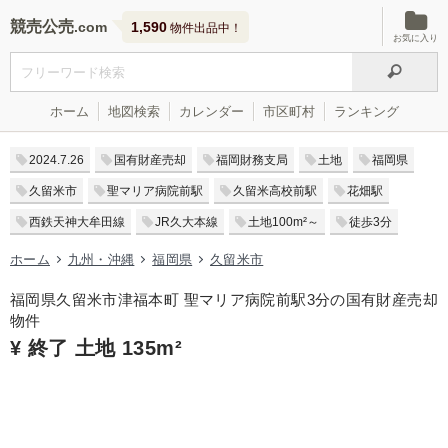
競売公売
1,590
物件出品中！
お気に入り
ホーム
地図検索
カレンダー
市区町村
ランキング
2024.7.26
国有財産売却
福岡財務支局
土地
福岡県
久留米市
聖マリア病院前駅
久留米高校前駅
花畑駅
西鉄天神大牟田線
JR久大本線
土地100m²～
徒歩3分
ホーム
九州・沖縄
福岡県
久留米市
福岡県久留米市津福本町 聖マリア病院前駅3分の国有財産売却
物件
¥ 終了 土地 135m²