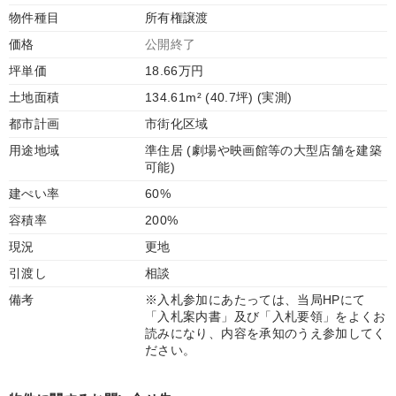
物件種目
所有権譲渡
価格
公開終了
坪単価
18.66万円
土地面積
134.61m² (40.7坪) (実測)
都市計画
市街化区域
用途地域
準住居 (劇場や映画館等の大型店舗を建築
可能)
建ぺい率
60%
容積率
200%
現況
更地
引渡し
相談
備考
※入札参加にあたっては、当局HPにて
「入札案内書」及び「入札要領」をよくお
読みになり、内容を承知のうえ参加してく
ださい。