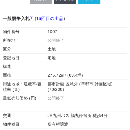
一般競争入札
(
16回目の出品
)
物件番号
1007
所在地
公開終了
区分
土地
登記地目
宅地
構造
-
面積
275.72m² (83.4坪)
用途地域・建蔽率/容
都市計画 区域外 (準都市 計画区域)
積率 (％)
(70/200)
最低売却価格 (円)
公開終了
交通
JR九州バス 福丸停留所 徒歩4分
物件種目
所有権譲渡