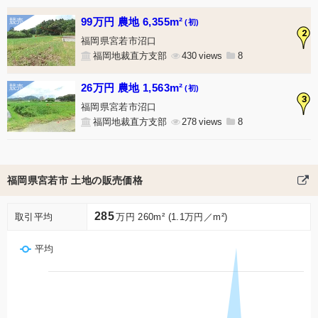
99万円 農地 6,355m²
(初)
2
福岡県宮若市沼口
福岡地裁直方支部
430
8
26万円 農地 1,563m²
(初)
3
福岡県宮若市沼口
福岡地裁直方支部
278
8
福岡県宮若市 土地の販売価格
285
取引平均
万円 260m² (1.1万円／m²)
平均