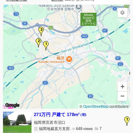
3
2
1
+
−
Google
©
OpenStreetMap
contributors
271万円 戸建て 178m²
(初)
1
福岡県宮若市沼口
福岡地裁直方支部
649
7