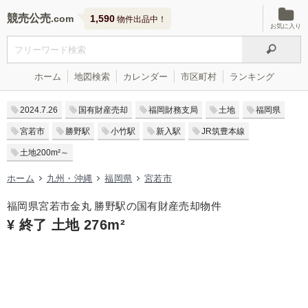
競売公売
1,590
物件出品中！
お気に入り
ホーム
地図検索
カレンダー
市区町村
ランキング
2024.7.26
国有財産売却
福岡財務支局
土地
福岡県
宮若市
勝野駅
小竹駅
新入駅
JR筑豊本線
土地200m²～
ホーム
九州・沖縄
福岡県
宮若市
福岡県宮若市金丸 勝野駅の国有財産売却物件
¥ 終了 土地 276m²