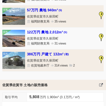
57万円 農地 940m²
(5)
2
佐賀県佐賀市久保田町
福岡財務支局
35
122万円 農地 2,012m²
(5)
3
佐賀県佐賀市久保田町
福岡財務支局
31
386万円 戸建て 132m²
(初)
4
佐賀県佐賀市久保田町
佐賀地裁本庁
314
2
佐賀県佐賀市 土地の販売価格
5,808
取引平均
万円 1,900m² (3.1万円／m²)