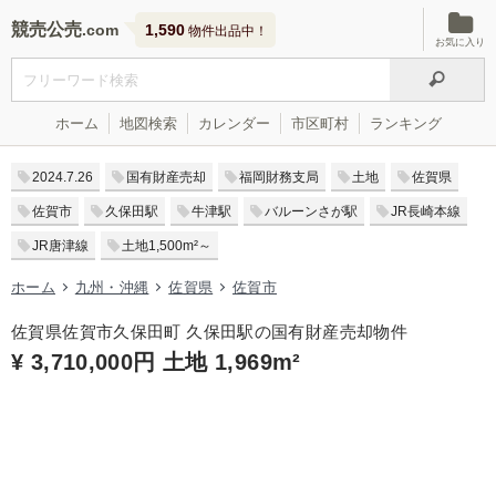
競売公売
1,590
物件出品中！
お気に入り
ホーム
地図検索
カレンダー
市区町村
ランキング
2024.7.26
国有財産売却
福岡財務支局
土地
佐賀県
佐賀市
久保田駅
牛津駅
バルーンさが駅
JR長崎本線
JR唐津線
土地1,500m²～
ホーム
九州・沖縄
佐賀県
佐賀市
佐賀県佐賀市久保田町 久保田駅の国有財産売却物件
¥ 3,710,000円 土地 1,969m²