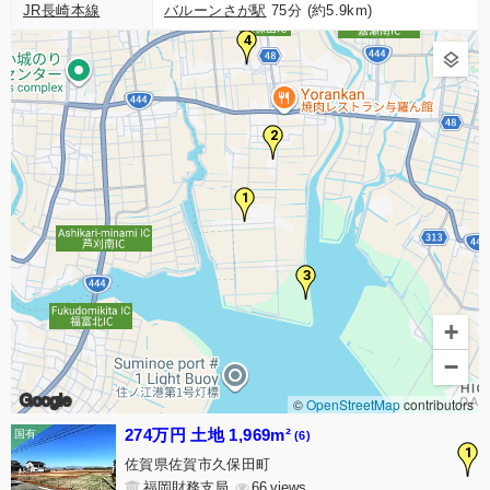
JR長崎本線
バルーンさが駅
75分 (約5.9km)
4
2
1
3
+
−
Google
©
OpenStreetMap
contributors
274万円 土地 1,969m²
(6)
1
佐賀県佐賀市久保田町
福岡財務支局
66