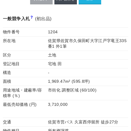
一般競争入札
(初出品)
物件番号
1204
所在地
佐賀県佐賀市久保田町大字江戸字竜王335
番1 外1筆
区分
土地
登記地目
宅地 田
構造
-
面積
1,969.47m² (595.8坪)
用途地域・建蔽率/容
市街化 調整区域 (60/100)
積率 (％)
最低売却価格 (円)
3,710,000
交通
佐賀市営バス 久富西停留所 徒歩27分
物件種目
所有権譲渡