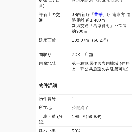
所在地 (地
新潟県新潟市北区
公開終了
番)
評価上の交
JR白新線「
豊栄
」駅 南東方 道
通
路距離 約1,400m
新潟交通「葛塚仲町」バス停
約900m
延床面積
198.97m² (60.2坪)
間取り
7DK＋店舗
用途地域
第一種低層住居専用地域 (住居
と一部公共施設のみ建築可能)
物件詳細
物件番号
1
所在地
公開終了
土地面積 (登
198m² (59.9坪)
記)
建ぺい率
50%