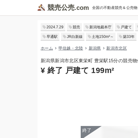
競売公売
全国の不動産競売＆公売物
2024.7.29
競売
新潟地裁本庁
戸建て
早通駅
JR白新線
土地150m²～
築33年
ホーム
甲信越・北陸
新潟県
新潟市北区
新潟県新潟市北区東栄町 豊栄駅15分の競売物
¥ 終了 戸建て 199m²