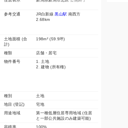
住居表示
新潟県新潟市北区
公開終了
参考交通
JR白新線
黒山駅
南西方
2.68km
土地面積 (合
198m² (59.9坪)
計)
種類
店舗・居宅
物件番号
1. 土地
2. 建物 (所有権)
種別
土地
地目 (登記)
宅地
用途地域
第一種低層住居専用地域 (住居
と一部公共施設のみ建築可能)
容積率
100%