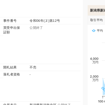
新潟県新
取引平均
事件番号
令和06年(ヌ)第12号
買受申出保
公開終了
平均
証額
4,000
万円
開札結果
不売
落札者資格
-
2,000
万円
100 