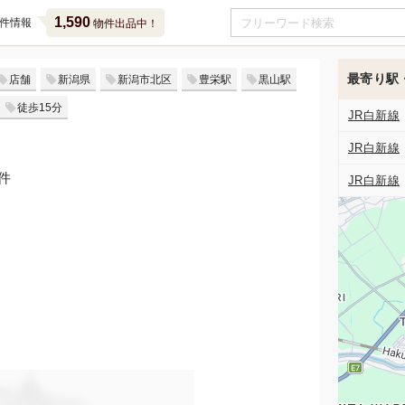
1,590
件情報
物件出品中！
最寄り駅
店舗
新潟県
新潟市北区
豊栄駅
黒山駅
徒歩15分
JR白新線
JR白新線
件
JR白新線