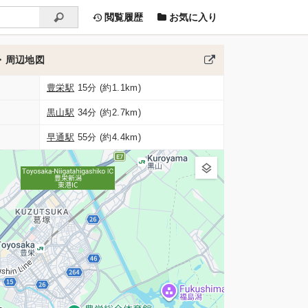
閲覧履歴
お気に入り
・周辺地図
豊栄駅
15分 (約1.1km)
黒山駅
34分 (約2.7km)
早通駅
55分 (約4.4km)