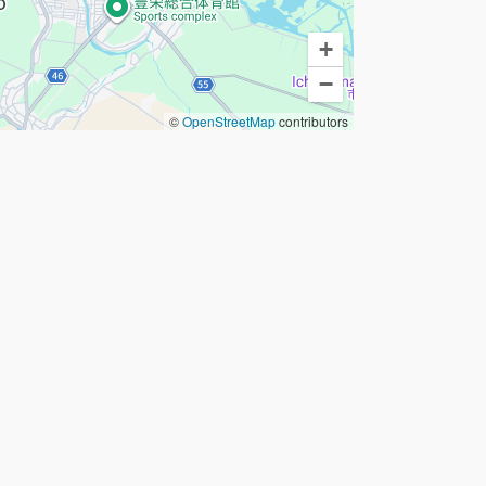
+
−
©
OpenStreetMap
contributors