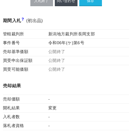
入札終了
問い合わせ
期間入札
(初出品)
管轄裁判所
新潟地方裁判所長岡支部
事件番号
令和06年(ケ)第6号
売却基準価額
公開終了
買受申出保証額
公開終了
買受可能価額
公開終了
売却結果
売却価額
-
開札結果
変更
入札者数
-
落札者資格
-